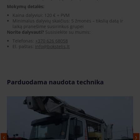
Mokymų detalės:
Kaina dalyviui: 120 € + PVM
Minimalus dalyvių skaičius: 5 žmonės – tikslią datą ir
laiką pranešime susirinkus grupei
Norite dalyvauti?
Susisiekite su mumis:
Telefonas:
+370 626 68058
El. paštas:
info@bokstelis.lt
Parduodama naudota technika