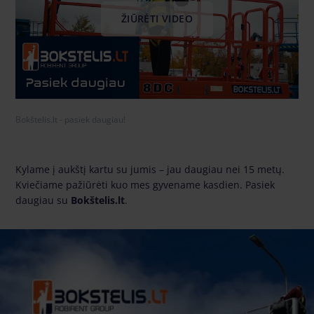
ŽIŪRĖTI VIDEO
Bokštelis.lt - pasiek daugiau!
Kylame į aukštį kartu su jumis – jau daugiau nei 15 metų.
Kviečiame pažiūrėti kuo mes gyvename kasdien. Pasiek
daugiau su
Bokštelis.lt
.