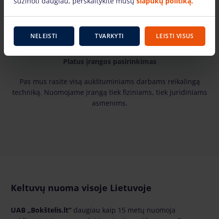
sužinoti daugiau, perskaitykite mūsų
slapukų politiką.
NELEISTI
TVARKYTI
LEISTI VISUS
Platus įrangos pasirinkimas
Pas mus rasite visą aukštuminiams darbams reikalingą
techniką. Nuomojame įrangą tiek fiziniams, tiek juridiniams
asmenims.
Keltuvų nuoma visoje Lietuvoje
UAB „Bokštelis.lt“
daugiau kaip 15 metų nuomoja