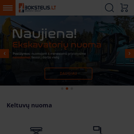
SUŽINOTI DAUGIAU
DAUGIAU
DAUGIAU
Keltuvų nuoma