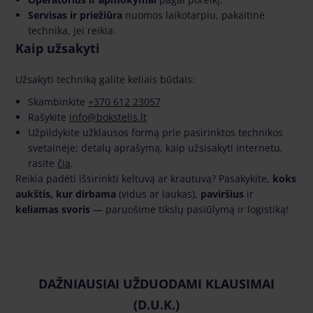
Servisas ir priežiūra
nuomos laikotarpiu, pakaitinė
technika, jei reikia.
Kaip užsakyti
Užsakyti techniką galite keliais būdais:
Skambinkite
+370 612 23057
Rašykite
info@bokstelis.lt
Užpildykite užklausos formą prie pasirinktos technikos
svetainėje; detalų aprašymą, kaip užsisakyti internetu,
rasite
čia
.
Reikia padėti išsirinkti keltuvą ar krautuvą? Pasakykite,
koks
aukštis, kur dirbama
(vidus ar laukas),
paviršius
ir
keliamas svoris
— paruošime tikslų pasiūlymą ir logistiką!
DAŽNIAUSIAI UŽDUODAMI KLAUSIMAI
(D.U.K.)