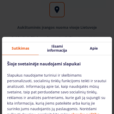
Aukštuminės įrangos nuoma visoje Lietuvoje
Bokštelis.lt filialus galite rasite didžiuosiuose Lietuvos
miestuose: Vilniuje, Kaune, Klaipėdoje, Šiauliuose,
Išsami
Sutikimas
Apie
Mažeikiuose. Įrangą pristatome visoje Lietuvoje.
informacija
Šioje svetainėje naudojami slapukai
Slapukus naudojame turiniui ir skelbimams
personalizuoti, socialinių tinklų funkcijoms teikti ir srautui
analizuoti. Informaciją apie tai, kaip naudojatės mūsų
Tik žinomų gamintojų įranga
svetaine, taip pat perduodame savo socialinių tinklų,
Pas mus rasite žinomiausių gamintojų ir laiko patikrintą
reklamos ir analizės partneriams, kurie gali ją sujungti su
aukštuminiams darbams skirtą įrangą. Mūsų nuomojama
kita informacija, kurią jiems pateikėte arba kurią jie
technika yra techniškai tvarkinga ir tinkami naudoti.
surinko jums naudojantis jų paslaugomis. Norėdami