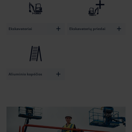
Ekskavatoriai
Ekskavatorių priedai
Aliuminio kopėčios