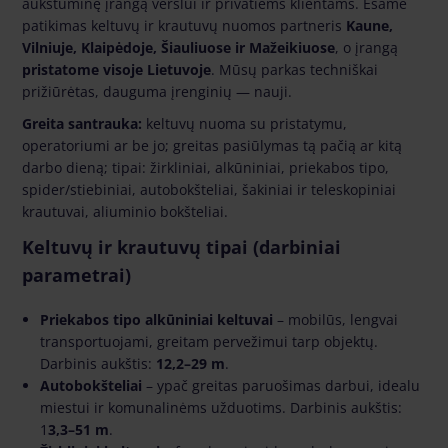
aukštuminę įrangą verslui ir privatiems klientams. Esame
patikimas keltuvų ir krautuvų nuomos partneris
Kaune,
Vilniuje, Klaipėdoje, Šiauliuose ir Mažeikiuose
, o įrangą
pristatome visoje Lietuvoje
. Mūsų parkas techniškai
prižiūrėtas, dauguma įrenginių — nauji.
Greita santrauka:
keltuvų nuoma su pristatymu,
operatoriumi ar be jo; greitas pasiūlymas tą pačią ar kitą
darbo dieną; tipai: žirkliniai, alkūniniai, priekabos tipo,
spider/stiebiniai, autobokšteliai, šakiniai ir teleskopiniai
krautuvai, aliuminio bokšteliai.
Keltuvų ir krautuvų tipai (darbiniai
parametrai)
Priekabos tipo alkūniniai keltuvai
– mobilūs, lengvai
transportuojami, greitam pervežimui tarp objektų.
Darbinis aukštis:
12,2–29 m
.
Autobokšteliai
– ypač greitas paruošimas darbui, idealu
miestui ir komunalinėms užduotims. Darbinis aukštis:
1
3,3–51 m
.