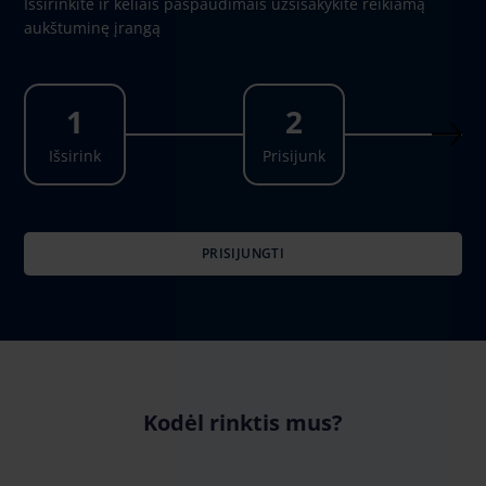
Išsirinkite ir keliais paspaudimais užsisakykite reikiamą
aukštuminę įrangą
1
2
Išsirink
Prisijunk
PRISIJUNGTI
Kodėl rinktis mus?