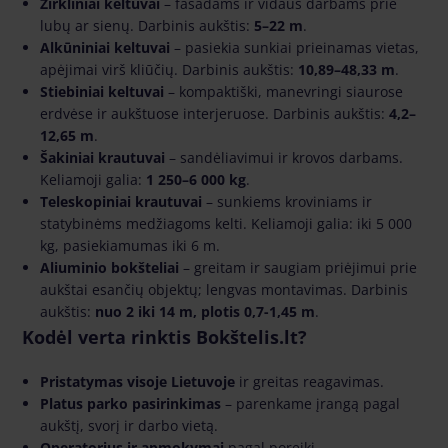
Žirkliniai keltuvai
– fasadams ir vidaus darbams prie
lubų ar sienų. Darbinis aukštis:
5–22 m
.
Alkūniniai keltuvai
– pasiekia sunkiai prieinamas vietas,
apėjimai virš kliūčių. Darbinis aukštis:
10,89–48,33 m
.
Stiebiniai keltuvai
– kompaktiški, manevringi siaurose
erdvėse ir aukštuose interjeruose. Darbinis aukštis:
4,2–
12,65 m
.
Šakiniai krautuvai
– sandėliavimui ir krovos darbams.
Keliamoji galia:
1 250–6 000 kg
.
Teleskopiniai krautuvai
– sunkiems kroviniams ir
statybinėms medžiagoms kelti. Keliamoji galia: iki 5 000
kg, pasiekiamumas iki 6 m.
Aliuminio bokšteliai
– greitam ir saugiam priėjimui prie
aukštai esančių objektų; lengvas montavimas. Darbinis
aukštis:
nuo 2 iki 14 m, plotis 0,7-1,45 m
.
Kodėl verta rinktis Bokštelis.lt?
Pristatymas visoje Lietuvoje
ir greitas reagavimas.
Platus parko pasirinkimas
– parenkame įrangą pagal
aukštį, svorį ir darbo vietą.
Operatorius ir apmokymai
pagal poreikį.