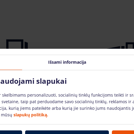
Išsami informacija
 naudojami slapukai
skelbimams personalizuoti, socialinių tinklų funkcijoms teikti ir sr
ai keltuvai
Alkūniniai keltuvai
 svetaine, taip pat perduodame savo socialinių tinklų, reklamos ir 
acija, kurią jiems pateikėte arba kurią jie surinko jums naudojanti
e mūsų
slapukų politiką.