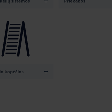
kelių sistemos
Priekabos
io kopėčios