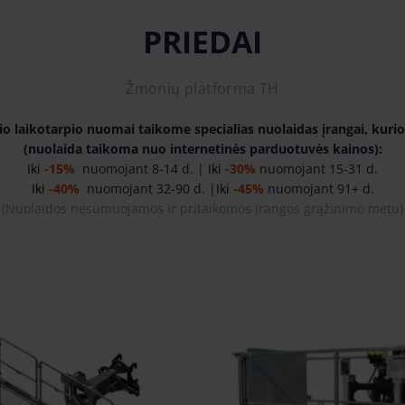
PRIEDAI
Žmonių platforma TH
snio laikotarpio nuomai taikome specialias nuolaidas įrangai, kuri
(nuolaida taikoma nuo internetinės parduotuvės kainos):
Iki
-15%
nuomojant 8-14 d. |
Iki
-30%
nuomojant 15-31 d.
Iki
-40%
nuomojant 32-90 d. |
Iki
-45%
nuomojant 91+ d.
(
Nuolaidos nesumuojamos ir pritaikomos įrangos grąžinimo metu)