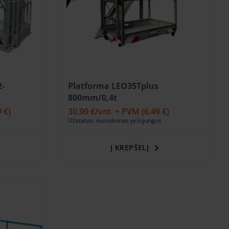
2-
Platforma LEO35Tplus
800mm/0,4t
9 €)
30.90 €
/vnt. + PVM
(6.49 €)
Užstatas: nurodomas prisijungus
Į KREPŠELĮ