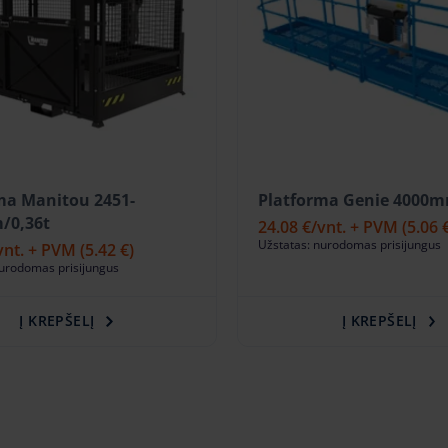
ma Manitou 2451-
Platforma Genie 4000m
/0,36t
24.08 €
/vnt. + PVM
(5.06 
Užstatas: nurodomas prisijungus
vnt. + PVM
(5.42 €)
nurodomas prisijungus
Į KREPŠELĮ
Į KREPŠELĮ