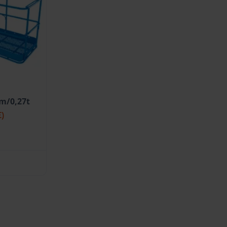
m/0,27t
€)