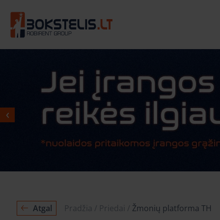
Atgal
Pradžia
Priedai
Žmonių platforma TH