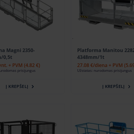
ma Magni 2350-
Platforma Manitou 228
/0,5t
4348mm/1t
vnt. + PVM
(4.82 €)
27.08 €
/diena + PVM
(5.6
nurodomas prisijungus
Užstatas: nurodomas prisijungus
Į KREPŠELĮ
Į KREPŠELĮ