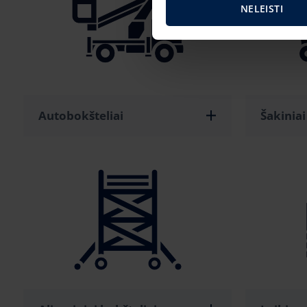
NELEISTI
Autobokšteliai
Šakiniai