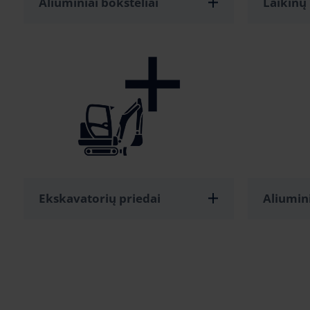
Aliuminiai bokšteliai
Laikinų 
Ekskavatorių priedai
Aliumin