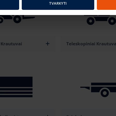
TVARKYTI
 Krautuvai
Teleskopiniai Krautuva