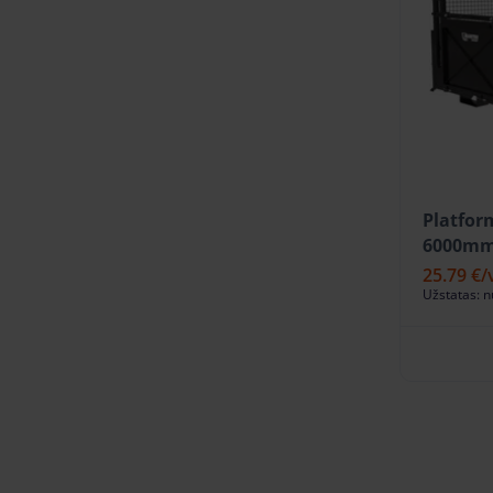
Platfor
6000mm
25.79 €
/
Užstatas: 