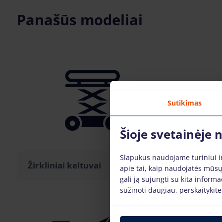
Panašūs modeliai
Sutikimas
Šioje svetainėje
Slapukus naudojame turiniui ir 
Žirkliniai keltuvai
Stiebini
apie tai, kaip naudojatės mūsų
gali ją sujungti su kita inform
sužinoti daugiau, perskaitykit