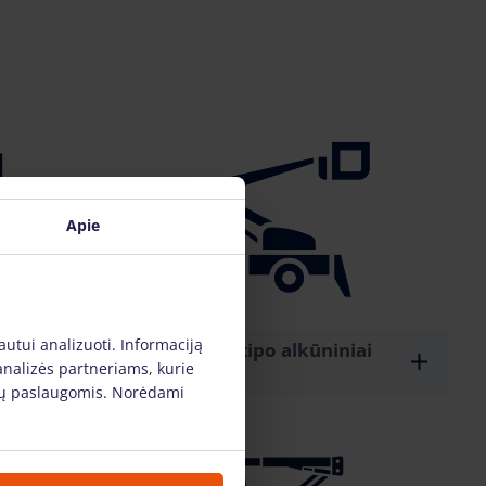
Apie
autui analizuoti. Informaciją
Priekabos tipo alkūniniai
analizės partneriams, kurie
keltuvai
s jų paslaugomis. Norėdami