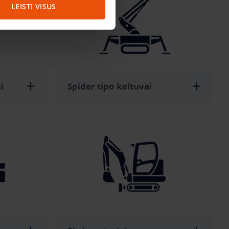
LEISTI VISUS
i
Spider tipo keltuvai