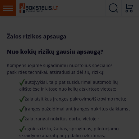
Žalos rizikos apsauga
Nuo kokių rizikų gausiu apsaugą?
Kompensuojame sugadinimų nuostolius specialios
paskirties technikai, atsiradusius dėl šių rizikų:
autoįvykiai, taip pat susidūrimai automobilių
aikštelėse ir kitose nuo kelių atskirtose vietose;
žala atsitikus įrangos pakrovimo/iškrovimo metu;
įrangos pažeidimai ant įrangos nukritus daiktams ;
žala įrangai nukritus darbų vietoje ;
ugnies rizika, žaibas, sprogimas, pilotuojamų
skraidymo aparatų ar jų dalių užkritimas;