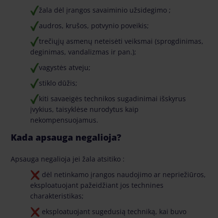
žala dėl įrangos savaiminio užsidegimo ;
audros, krušos, potvynio poveikis;
trečiųjų asmenų neteisėti veiksmai (sprogdinimas,
deginimas, vandalizmas ir pan.);
vagystės atveju;
stiklo dūžis;
kiti savaeigės technikos sugadinimai išskyrus
įvykius, taisyklėse nurodytus kaip
nekompensuojamus.
Kada apsauga negalioja?
Apsauga negalioja jei žala atsitiko :
dėl netinkamo įrangos naudojimo ar nepriežiūros,
eksploatuojant pažeidžiant jos technines
charakteristikas;
eksploatuojant sugedusią techniką, kai buvo