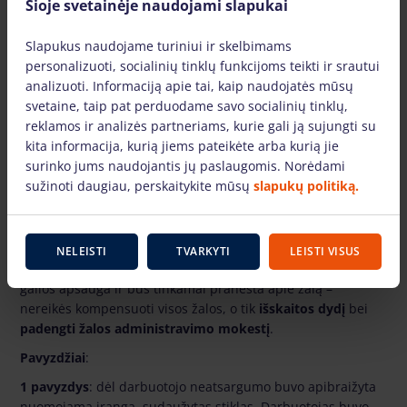
Šioje svetainėje naudojami slapukai
Administravimo
90 EUR
70 EUR
mokestis
Slapukus naudojame turiniui ir skelbimams
personalizuoti, socialinių tinklų funkcijoms teikti ir srautui
analizuoti. Informaciją apie tai, kaip naudojatės mūsų
*Išimtis:
pasirinkus
I draudimo
variantą, draudžiamojo įvykio –
svetaine, taip pat perduodame savo socialinių tinklų,
vagystės ar visiško turto sunaikinimo – atveju taikoma 40 %
reklamos ir analizės partneriams, kurie gali ją sujungti su
iškaita nuo patirtos žalos sumos.
kita informacija, kurią jiems pateikėte arba kurią jie
**Išimtis:
pasirinkus
II draudimo
variantą, vagystės ar visiško
surinko jums naudojantis jų paslaugomis. Norėdami
turto sunaikinimo atveju taikoma 20 % iškaita nuo patirtos
sužinoti daugiau, perskaitykite mūsų
slapukų politiką.
žalos sumos.
Kokią naudą gausiu?
NELEISTI
TVARKYTI
LEISTI VISUS
Atsitikus įrangos apgadinimui arba praradimui , kuriems
galios apsauga ir bus tinkamai pranešta apie žalą –
nereikės kompensuoti visos žalos, o tik
išskaitos dydį
bei
padengti žalos administravimo mokestį
.
Pavyzdžiai
:
1 pavyzdys
: dėl darbuotojo neatsargumo buvo apibraižyta
nuomojama įranga, sudaužytas stiklas. Darbuotojas buvo