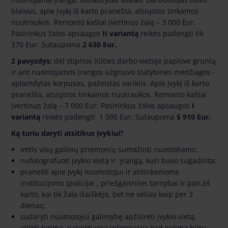
blaivus, apie įvykį iš karto pranešta, atsiųstos tinkamos
nuotraukos. Remonto kaštai įvertinus žalą – 3 000 Eur.
Pasirinkus žalos apsaugos
II variantą
reikės padengti tik
370 Eur. Sutaupoma
2 630 Eur.
2 pavyzdys:
dėl stiprios liūties darbo vietoje paplovė gruntą
ir ant nuomojamos įrangos užgriuvo statybinės medžiagos -
aplamdytas korpusas, pažeistas variklis. Apie įvykį iš karto
pranešta, atsiųstos tinkamos nuotraukos. Remonto kaštai
įvertinus žalą – 7 000 Eur. Pasirinkus žalos apsaugos
I
variantą
reikės padengti 1 090 Eur. Sutaupoma
5 910 Eur.
Ką turiu daryti atsitikus įvykiui?
imtis visų galimų priemonių sumažinti nuostoliams;
nufotografuoti įvykio vietą ir įrangą, kuri buvo sugadinta;
pranešti apie įvykį nuomotojui ir atitinkamoms
institucijoms (policijai , priešgaisrinei tarnybai ir pan.)iš
karto, kai tik žala išaiškėjo, bet ne vėliau kaip per 3
dienas;
sudaryti nuomotojui galimybę apžiūrėti įvykio vietą,
atlikti tyrimą,
pateikti visą informaciją
kad galima būtų