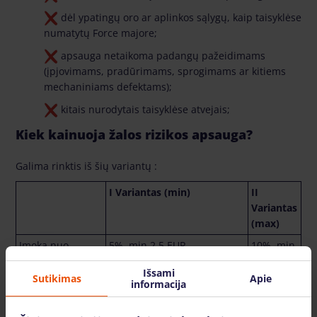
dėl ypatingų oro ar aplinkos sąlygų, kaip taisyklėse
numatytų Force majore;
apsauga netaikoma padangų pažeidimams
(įpjovimams, pradūrimams, sprogimams ar kitiems
mechaniniams defektams)
;
kitais nurodytais taisyklėse atvejais;
Kiek kainuoja žalos rizikos apsauga?
Galima rinktis iš šių variantų :
I Variantas (min)
II
Variantas
(max)
Įmoka nuo
5%, min 2,5 EUR
10%, min
bazinės kainos/
2,5 EUR
Išsami
dieną
Sutikimas
Apie
informacija
Išskaita
10% nuo žalos sumos bet ne
300 EUR*
mažiau kaip 1000 EUR*