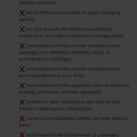
būtinas remontas;
kai technika buvo naudota ne pagal tiesioginę
paskirtį;
kai žala atsirado dėl smėliasrovės,dažymo,
tinkavimo ar kitų stipriai užteršiančių įrangą darbų;
nuomojamą techniką vairavo/ naudojo asmuo,
apsvaigęs nuo alkoholio, narkotikų, vaistų ar
psichotropinių medžiagų;
nuomojamą techniką vairavo/ naudojo asmuo
kuris neturėjo teisės su ja dirbti;
nuomojamą techniką apgadinus tyčia ar nesiėmus
protingų priemonių technikai apsaugoti;
tinkamai ir laiku nepranešus apie patirtą žalą
įmonei ir atsakingoms institucijoms;
įranga buvo naudojama pelkėje, ant ledo arba po
žeme;
esant nuomininko įsiskolinimui už paslaugas;