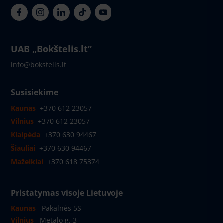
UAB „Bokštelis.lt“
info@bokstelis.lt
Susisiekime
Kaunas
+370 612 23057
Vilnius
+370 612 23057
Klaipėda
+370 630 94467
Šiauliai
+370 630 94467
Mažeikiai
+370 618 75374
Pristatymas visoje Lietuvoje
Kaunas
Pakalnės 5S
Vilnius
Metalo g. 3