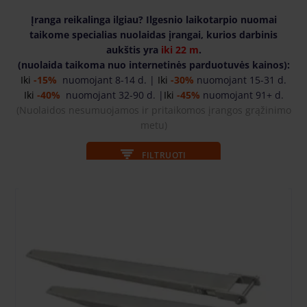
Įranga reikalinga ilgiau? Ilgesnio laikotarpio nuomai
taikome specialias nuolaidas įrangai, kurios darbinis
aukštis yra
iki 22 m
.
(nuolaida taikoma nuo internetinės parduotuvės kainos):
Iki
-15%
nuomojant 8-14 d. |
Iki
-30%
nuomojant 15-31 d.
Iki
-40%
nuomojant 32-90 d. |
Iki
-45%
nuomojant 91+ d.
(
Nuolaidos nesumuojamos ir pritaikomos įrangos grąžinimo
metu)
FILTRUOTI