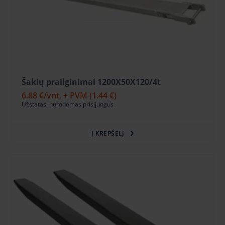
Šakių prailginimai 1200X50X120/4t
6.88 €
/vnt. + PVM
(1.44 €)
Užstatas: nurodomas prisijungus
Į KREPŠELĮ