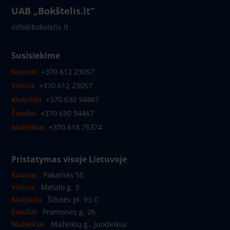
UAB „Bokštelis.lt“
info@bokstelis.lt
Susisiekime
Kaunas
+370 612 23057
Vilnius
+370 612 23057
Klaipėda
+370 630 94467
Šiauliai
+370 630 94467
Mažeikiai
+370 618 75374
Pristatymas visoje Lietuvoje
Kaunas
Pakalnės 5S
Vilnius
Metalo g. 3
Klaipėda
Šilutės pl. 93 C
Šiauliai
Pramones g. 26
Mažeikiai
Mažeikių g., Juodeikiai