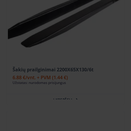
Šakių prailginimai 2200X65X130/6t
6.88 €
/vnt. + PVM
(1.44 €)
Užstatas: nurodomas prisijungus
Į KREPŠELĮ