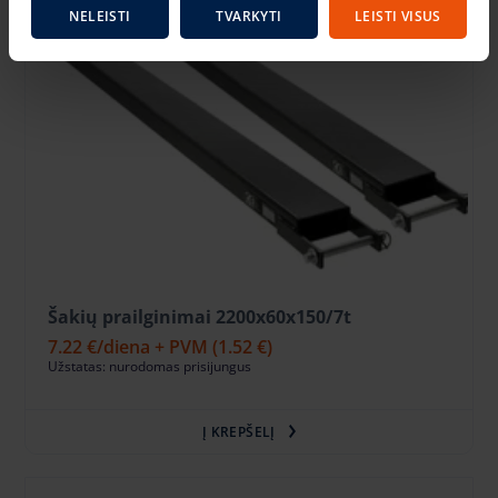
NELEISTI
TVARKYTI
LEISTI VISUS
Šakių prailginimai 2200x60x150/7t
7.22 €
/diena + PVM
(1.52 €)
Užstatas: nurodomas prisijungus
Į KREPŠELĮ