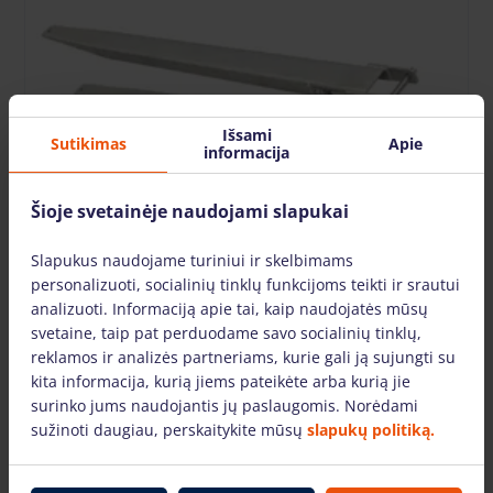
Išsami
Sutikimas
Apie
informacija
Šioje svetainėje naudojami slapukai
Slapukus naudojame turiniui ir skelbimams
personalizuoti, socialinių tinklų funkcijoms teikti ir srautui
Šakių prailginimai 2500x50x125/4t
analizuoti. Informaciją apie tai, kaip naudojatės mūsų
6.88 €
/vnt. + PVM
(1.44 €)
svetaine, taip pat perduodame savo socialinių tinklų,
Užstatas: nurodomas prisijungus
reklamos ir analizės partneriams, kurie gali ją sujungti su
kita informacija, kurią jiems pateikėte arba kurią jie
surinko jums naudojantis jų paslaugomis. Norėdami
Į KREPŠELĮ
sužinoti daugiau, perskaitykite mūsų
slapukų politiką.