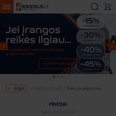
SUŽINOTI DAUGIAU
DAUGIAU
DAUGIAU
Atgal
Pradžia
Priedai
Šakių prailginimai
PRIEDAI
Šakių prailginimai