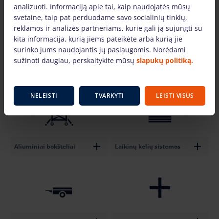
analizuoti. Informaciją apie tai, kaip naudojatės mūsų
svetaine, taip pat perduodame savo socialinių tinklų,
reklamos ir analizės partneriams, kurie gali ją sujungti su
kita informacija, kurią jiems pateikėte arba kurią jie
surinko jums naudojantis jų paslaugomis. Norėdami
sužinoti daugiau, perskaitykite mūsų
slapukų politiką.
Teleskopiniai Krautuvai
Spider tipo keltuvai
NELEISTI
TVARKYTI
LEISTI VISUS
Aliuminiai bokšteliai
Laikinų kelių sistemos