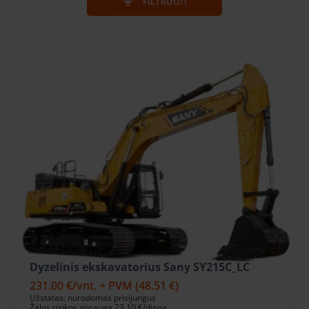
FILTRUOTI
Dyzelinis ekskavatorius Sany SY215C_LC
231.00 €
/vnt. + PVM
(48.51 €)
Užstatas: nurodomas prisijungus
Žalos rizikos apsauga 23.10 €/diena