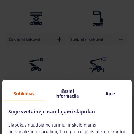
Žirkliniai keltuvai
Stiebiniai keltuvai
Priekabos tipo alkūniniai
Alkūniniai keltuvai
keltuvai
Išsami
Sutikimas
Apie
informacija
Šioje svetainėje naudojami slapukai
Slapukus naudojame turiniui ir skelbimams
personalizuoti, socialinių tinklų funkcijoms teikti ir srautui
Autobokšteliai
Šakiniai Krautuvai