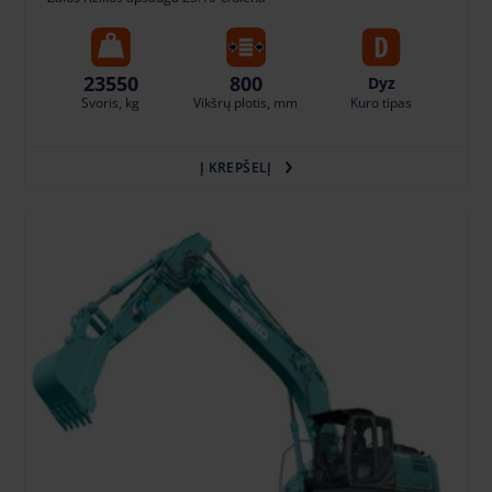
23550
800
Dyz
Svoris, kg
Vikšrų plotis, mm
Kuro tipas
Į KREPŠELĮ