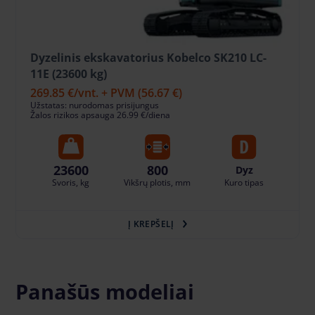
Dyzelinis ekskavatorius Kobelco SK210 LC-
11E (23600 kg)
269.85 €
/vnt. + PVM
(56.67 €)
Užstatas: nurodomas prisijungus
Žalos rizikos apsauga 26.99 €/diena
23600
800
Dyz
Svoris, kg
Vikšrų plotis, mm
Kuro tipas
Į KREPŠELĮ
Panašūs modeliai