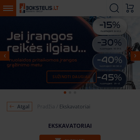
SUŽINOTI DAUGIAU
DAUGIAU
DAUGIAU
Atgal
Pradžia
Ekskavatoriai
EKSKAVATORIAI