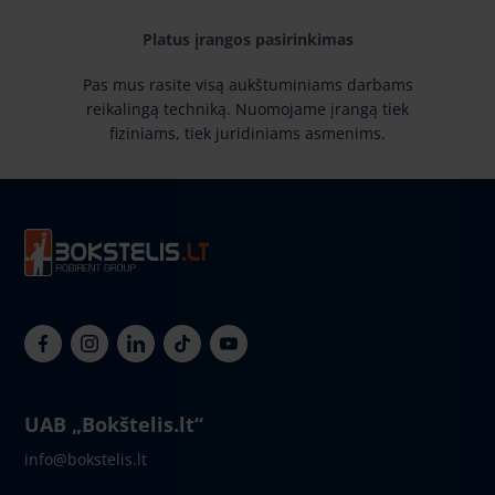
Platus įrangos pasirinkimas
Pas mus rasite visą aukštuminiams darbams
reikalingą techniką. Nuomojame įrangą tiek
fiziniams, tiek juridiniams asmenims.
UAB „Bokštelis.lt“
info@bokstelis.lt