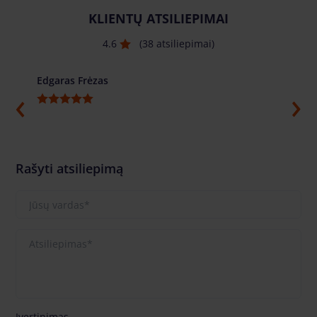
KLIENTŲ ATSILIEPIMAI
4.6
(38 atsiliepimai)
Edgaras Frėzas
Ilja G
Rašyti atsiliepimą
Įvertinimas