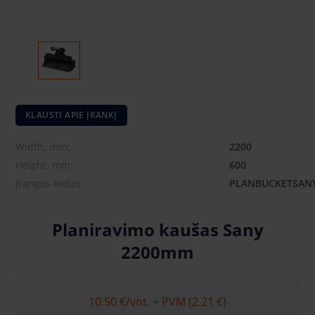
KLAUSTI APIE ĮRANKĮ
Width, mm:
2200
Height, mm:
600
Įrangos kodas:
PLANBUCKETSANY
Planiravimo kaušas Sany
2200mm
10.50 €
/vnt. + PVM (2.21 €)