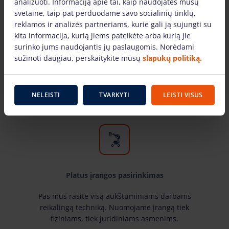
analizuoti. Informaciją apie tai, kaip naudojatės mūsų
svetaine, taip pat perduodame savo socialinių tinklų,
reklamos ir analizės partneriams, kurie gali ją sujungti su
kita informacija, kurią jiems pateikėte arba kurią jie
Tik žinomų gamintojų įranga
surinko jums naudojantis jų paslaugomis. Norėdami
sužinoti daugiau, perskaitykite mūsų
slapukų politiką.
Pas mus rasite žinomiausių gamintojų ir laiko
patikrintą aukštuminiams darbams skirtą įrangą.
Mūsų nuomojama technika yra techniškai
NELEISTI
TVARKYTI
LEISTI VISUS
tvarkinga ir tinkami naudoti.
Platus įrangos pasirinkimas
Pas mus rasite visą aukštuminiams darbams
reikalingą techniką. Nuomojame įrangą tiek
fiziniams, tiek juridiniams asmenims.