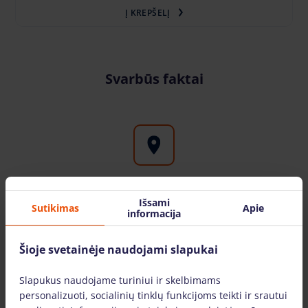
Į KREPŠELĮ
Svarbūs faktai
Aukštuminės įrangos nuoma visoje Lietuvoje
Išsami
Sutikimas
Apie
informacija
Bokštelis.lt filialus galite rasite didžiuosiuose
Lietuvos miestuose: Vilniuje, Kaune, Klaipėdoje,
Šioje svetainėje naudojami slapukai
Šiauliuose, Mažeikiuose. Įrangą pristatome visoje
Lietuvoje.
Slapukus naudojame turiniui ir skelbimams
personalizuoti, socialinių tinklų funkcijoms teikti ir srautui