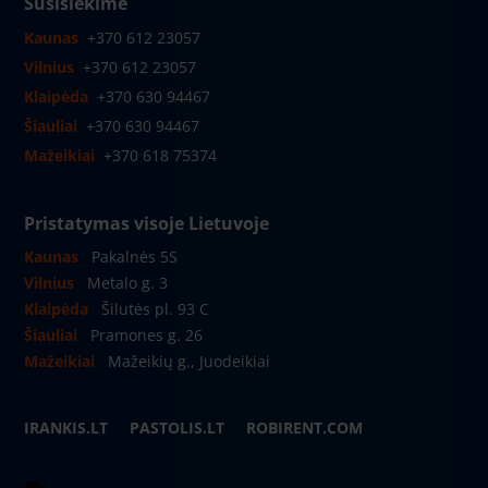
Susisiekime
Kaunas
+370 612 23057
Vilnius
+370 612 23057
Klaipėda
+370 630 94467
Šiauliai
+370 630 94467
Mažeikiai
+370 618 75374
Pristatymas visoje Lietuvoje
Kaunas
Pakalnės 5S
Vilnius
Metalo g. 3
Klaipėda
Šilutės pl. 93 C
Šiauliai
Pramones g. 26
Mažeikiai
Mažeikių g., Juodeikiai
IRANKIS.LT
PASTOLIS.LT
ROBIRENT.COM