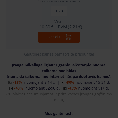
Užstatas: nurodomas prisijungus
vnt.
Viso:
10.50 €
+ PVM (2.21 €)
Į KREPŠELĮ
Galutines kainas pamatysite prisijungę!
Įranga reikalinga ilgiau? Ilgesnio laikotarpio nuomai
taikome nuolaidas
(nuolaida taikoma nuo internetinės parduotuvės kainos):
Iki
-15%
nuomojant 8-14 d. |
Iki
-30%
nuomojant 15-31 d.
Iki
-40%
nuomojant 32-90 d. |
Iki
-45%
nuomojant 91+ d.
(
Nuolaidos nesumuojamos ir pritaikomos įrangos grąžinimo
metu)
Mus galite rasti: