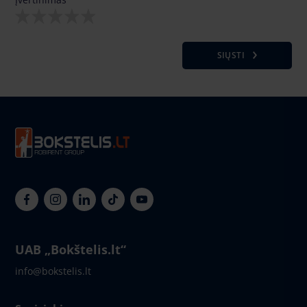
SIŲSTI
UAB „Bokštelis.lt“
info@bokstelis.lt