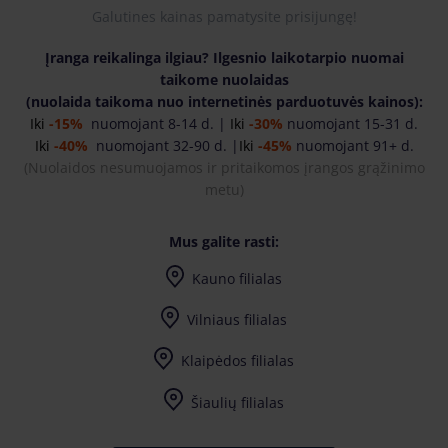
Galutines kainas pamatysite prisijungę!
Įranga reikalinga ilgiau? Ilgesnio laikotarpio nuomai
taikome nuolaidas
(nuolaida taikoma nuo internetinės parduotuvės kainos):
Iki
-15%
nuomojant 8-14 d. |
Iki
-30%
nuomojant 15-31 d.
Iki
-40%
nuomojant 32-90 d. |
Iki
-45%
nuomojant 91+ d.
(
Nuolaidos nesumuojamos ir pritaikomos įrangos grąžinimo
metu)
Mus galite rasti:
Kauno filialas
Vilniaus filialas
Klaipėdos filialas
Šiaulių filialas