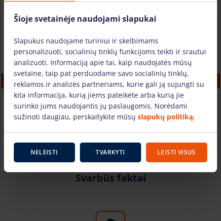
Panašūs modeliai
Šioje svetainėje naudojami slapukai
Slapukus naudojame turiniui ir skelbimams
personalizuoti, socialinių tinklų funkcijoms teikti ir srautui
analizuoti. Informaciją apie tai, kaip naudojatės mūsų
svetaine, taip pat perduodame savo socialinių tinklų,
Dyzelinis šakinis krautuvas Manitou MC 18-4
reklamos ir analizės partneriams, kurie gali ją sujungti su
D (1800 kg)
kita informacija, kurią jiems pateikėte arba kurią jie
120.75 €
/vnt. + PVM
(25.36 €)
surinko jums naudojantis jų paslaugomis. Norėdami
sužinoti daugiau, perskaitykite mūsų
slapukų politiką.
Į KREPŠELĮ
NELEISTI
TVARKYTI
LEISTI VISUS
Svarbūs faktai