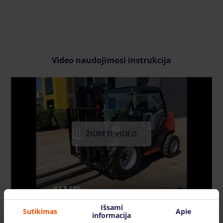
Video naudojimosi instrukcija
ŽIŪRĖTI VIDEO
Išsami
Sutikimas
Apie
informacija