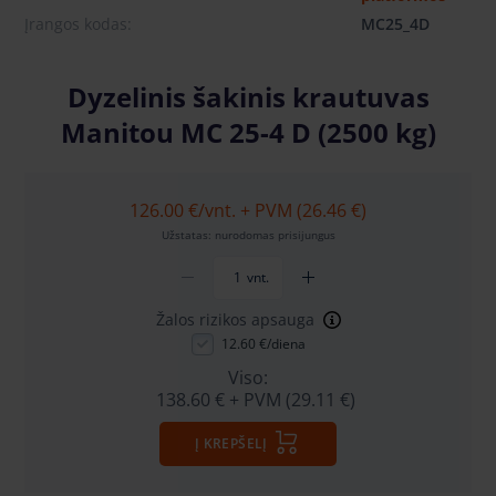
Įrangos kodas:
MC25_4D
Dyzelinis šakinis krautuvas
Manitou MC 25-4 D (2500 kg)
126.00 €
/vnt. + PVM (26.46 €)
Užstatas: nurodomas prisijungus
vnt.
Žalos rizikos apsauga
12.60 €/diena
Viso:
138.60 €
+ PVM (29.11 €)
Į KREPŠELĮ