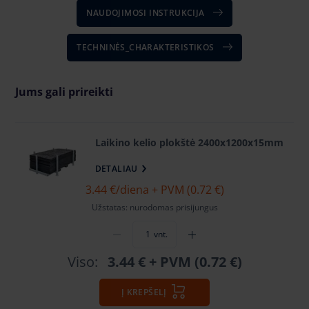
NAUDOJIMOSI INSTRUKCIJA
TECHNINĖS_CHARAKTERISTIKOS
Jums gali prireikti
Laikino kelio plokštė 2400x1200x15mm
DETALIAU
3.44 €
/diena + PVM (0.72 €)
Užstatas: nurodomas prisijungus
vnt.
Viso:
3.44 €
+ PVM (0.72 €)
Į KREPŠELĮ