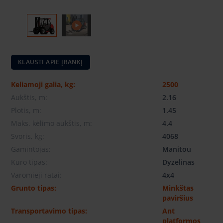
KLAUSTI APIE ĮRANKĮ
Keliamoji galia, kg:
2500
Aukštis, m:
2.16
Plotis, m:
1.45
Maks. kėlimo aukštis, m:
4.4
Svoris, kg:
4068
Gamintojas:
Manitou
Kuro tipas:
Dyzelinas
Varomieji ratai:
4x4
Grunto tipas:
Minkštas
paviršius
Transportavimo tipas:
Ant
platformos