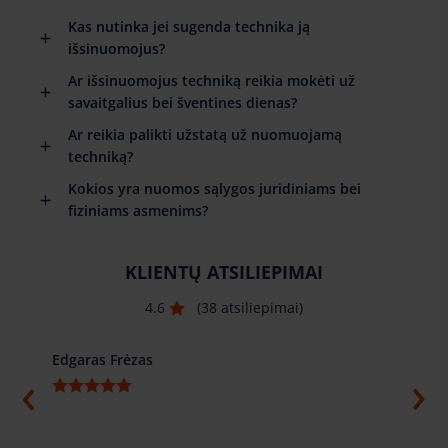
Kas nutinka jei sugenda technika ją
išsinuomojus?
Ar išsinuomojus techniką reikia mokėti už
savaitgalius bei šventines dienas?
Ar reikia palikti užstatą už nuomuojamą
techniką?
Kokios yra nuomos sąlygos juridiniams bei
fiziniams asmenims?
KLIENTŲ ATSILIEPIMAI
4.6
(38 atsiliepimai)
Edgaras Frėzas
Ilja G