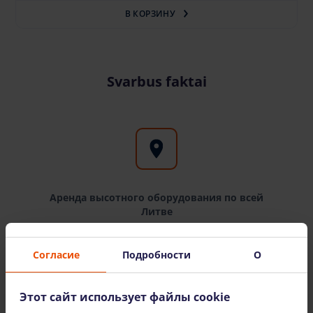
В КОРЗИНУ
Svarbus faktai
Аренда высотного оборудования по всей
Литве
Филиалы Bokštelis.lt можно найти в крупных
Согласие
Подробности
О
городах Литвы: Вильнюсе, Каунасе, Клайпеде
и Шяуляе. Доставляем оборудование по всей
Литве.
Этот сайт использует файлы cookie