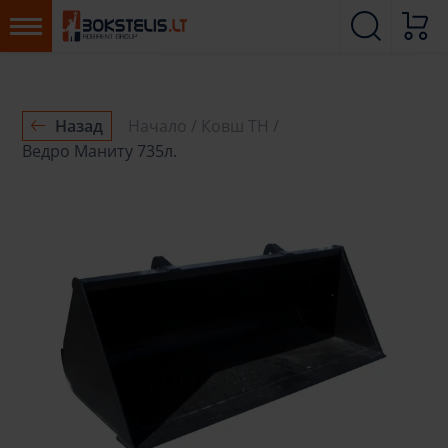
Назад
Начало
Ковш ТН
Ведро Маниту 735л.