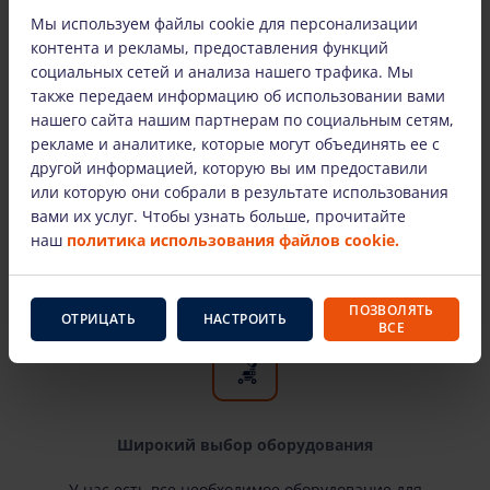
Мы используем файлы cookie для персонализации
контента и рекламы, предоставления функций
социальных сетей и анализа нашего трафика. Мы
также передаем информацию об использовании вами
Только оборудование известных
нашего сайта нашим партнерам по социальным сетям,
производителей
рекламе и аналитике, которые могут объединять ее с
другой информацией, которую вы им предоставили
Здесь вы найдете самых известных
или которую они собрали в результате использования
производителей и проверенное временем
вами их услуг. Чтобы узнать больше, прочитайте
оборудование для высотных работ. Наша
наш
политика использования файлов cookie.
арендованная техника технически исправна и
пригодна к эксплуатации.
ПОЗВОЛЯТЬ
ОТРИЦАТЬ
НАСТРОИТЬ
ВСЕ
Широкий выбор оборудования
У нас есть все необходимое оборудование для