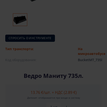
СПРОСИТЬ О ИНСТРУМЕНТЕ
Тип транспорта:
На
микроавтобусе
Код оборудования:
BucketMT_735l
Ведро Маниту 735л.
13.76 €
/шт. + НДС (2.89 €)
Депозит: отображается при входе в систему
шт.