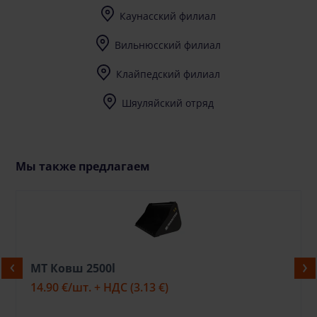
Каунасский филиал
I-V (8-17) val.
Вильнюсский филиал
I-V (8-17) val.
Клайпедский филиал
I-V (8-17) val.
Шяуляйский отряд
I-V (8-17) val.
Мы также предлагаем
MT Ковш 2500l
14.90 €
/шт. + НДС
(3.13 €)