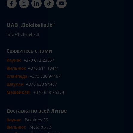
UAB „Bokštelis.lt“
info@bokstelis.lt
Свяжитесь с нами
Каунас
+370 612 23057
Вильнюс
+370 611 13441
Клайпеда
+370 630 94467
Шяуляй
+370 630 94467
Мажейкяй
+370 618 75374
Доставка по всей Литве
Каунас
Pakalnės 5S
Вильнюс
Metalo g. 3