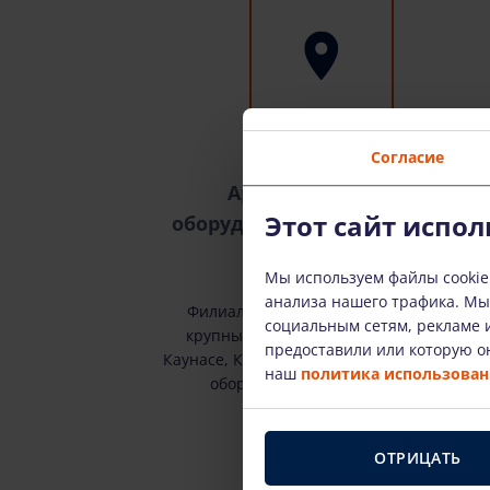
Согласие
Аренда высотного
Этот сайт испол
оборудования по всей Литве
Мы используем файлы cookie
анализа нашего трафика. М
Филиалы Bokštelis.lt можно найти в
социальным сетям, рекламе и
крупных городах Литвы: Вильнюсе,
предоставили или которую он
Каунасе, Клайпеде и Шяуляе. Доставляем
наш
политика использовани
оборудование по всей Литве.
ОТРИЦАТЬ