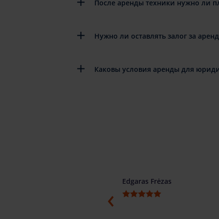
После аренды техники нужно ли п
Нужно ли оставлять залог за арен
Каковы условия аренды для юриди
ino
Edgaras Frėzas
ti, konkretūs ir žodžio žmonės.
menduojame.