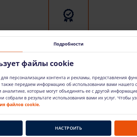
Подробности
Только оборудование
ьзует файлы cookie
известных производителей
 для персонализации контента и рекламы, предоставления фун
ы также передаем информацию об использовании вами нашего 
Здесь вы найдете самых известных
 аналитике, которые могут объединять ее с другой информаци
производителей и проверенное временем
и собрали в результате использования вами их услуг. Чтобы у
оборудование для высотных работ. Наша
я файлов cookie.
арендованная техника технически
исправна и пригодна к эксплуатации.
НАСТРОИТЬ