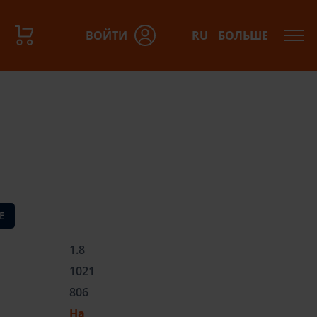
ВОЙТИ
RU
БОЛЬШЕ
азов:
Е
1.8
1021
806
На