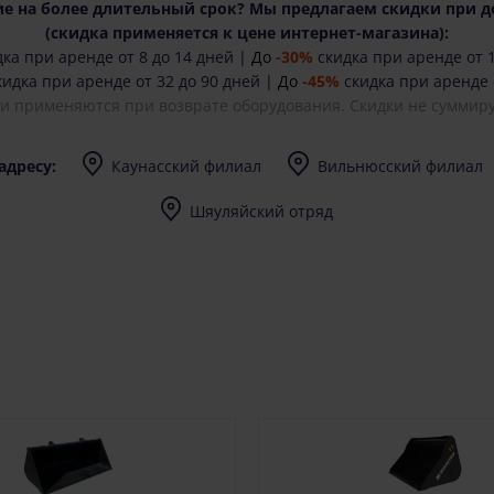
е на более длительный срок? Мы предлагаем скидки при д
(cкидка применяется к цене интернет-магазина):
ка при аренде от 8 до 14 дней |
До
-30%
скидка при аренде от 1
идка при аренде от 32 до 90 дней |
До
-45%
скидка при аренде 
ки применяются при возврате оборудования. Скидки не суммиру
адресу:
Каунасский филиал
Вильнюсский филиал
I-V (8-17) val.
I-V (8-17) val.
Шяуляйский отряд
I-V (8-17) val.