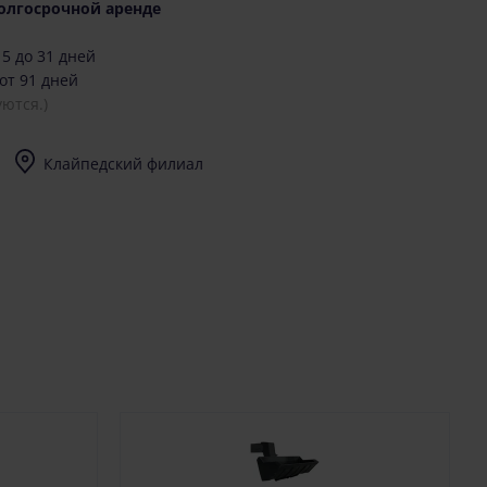
олгосрочной аренде
5 до 31 дней
от 91 дней
ются.)
Клайпедский филиал
I-V (8-17) val.