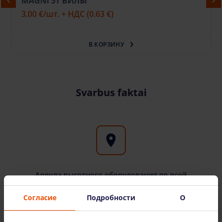
MAGNI 5Т ВИЛЫ
3.00 €
/шт. + НДС
(0.63 €)
В КОРЗИНУ
Svarbus faktai
Аренда высотного оборудования по всей
Литве
Согласие
Подробности
О
Филиалы Bokštelis.lt можно найти в крупных
городах Литвы: Вильнюсе, Каунасе, Клайпеде