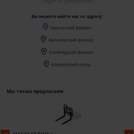
Скидки не суммируются.)
Вы можете найти нас по адресу:
Каунасский филиал
I-V (8-17) val.
Вильнюсский филиал
I-V (8-17) val.
Клайпедский филиал
I-V (8-17) val.
Шяуляйский отряд
I-V (8-17) val.
Мы также предлагаем