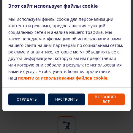
городах Литвы: Вильнюсе, Каунасе, Клайпеде
Этот сайт использует файлы cookie
и Шяуляе. Доставляем оборудование по всей
Литве.
Мы используем файлы cookie для персонализации
контента и рекламы, предоставления функций
социальных сетей и анализа нашего трафика. Мы
также передаем информацию об использовании вами
нашего сайта нашим партнерам по социальным сетям,
рекламе и аналитике, которые могут объединять ее с
Только оборудование известных
другой информацией, которую вы им предоставили
производителей
или которую они собрали в результате использования
вами их услуг. Чтобы узнать больше, прочитайте
Здесь вы найдете самых известных
наш
политика использования файлов cookie.
производителей и проверенное временем
оборудование для высотных работ. Наша
арендованная техника технически исправна и
ПОЗВОЛЯТЬ
ОТРИЦАТЬ
НАСТРОИТЬ
ВСЕ
пригодна к эксплуатации.