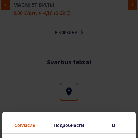
MAGNI 5Т ВИЛЫ
3.00 €
/шт. + НДС
(0.63 €)
В КОРЗИНУ
Svarbus faktai
Аренда высотного оборудования по всей
Литве
Согласие
Подробности
О
Филиалы Bokštelis.lt можно найти в крупных