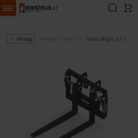
Назад
Начало
Вилы ТН
Вилы Magni 5,5 т