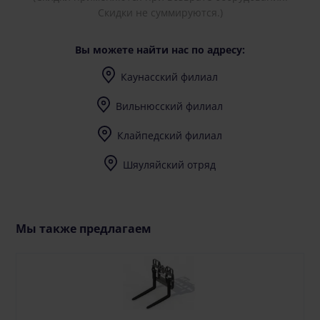
Скидки не суммируются.)
Вы можете найти нас по адресу:
Каунасский филиал
I-V (8-17) val.
Вильнюсский филиал
I-V (8-17) val.
Клайпедский филиал
I-V (8-17) val.
Шяуляйский отряд
I-V (8-17) val.
Мы также предлагаем