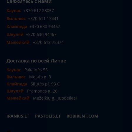
Свяжитесь с нами
Каунас
+370 612 23057
Вильнюс
+370 611 13441
Клайпеда
+370 630 94467
Шяуляй
+370 630 94467
Мажейкяй
+370 618 75374
Доставка по всей Литве
Каунас
Pakalnės 5S
Вильнюс
Metalo g. 3
Клайпеда
Šilutės pl. 93 C
Шяуляй
Pramones g. 26
Мажейкяй
Mažeikių g., Juodeikiai
IRANKIS.LT
PASTOLIS.LT
ROBIRENT.COM