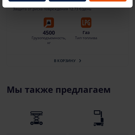
Депозит: отображается при входе в систему
Защита от риска повреждения 12.73 €/день
4500
Газ
Грузоподъемность,
Тип топлива
кг
В КОРЗИНУ
Мы также предлагаем