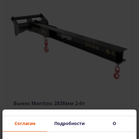
Вынос Manitou 2838мм 2-6т
14.90 €
/шт. + НДС
(3.13 €)
Депозит: отображается при входе в систему
Согласие
Подробности
О
В КОРЗИНУ