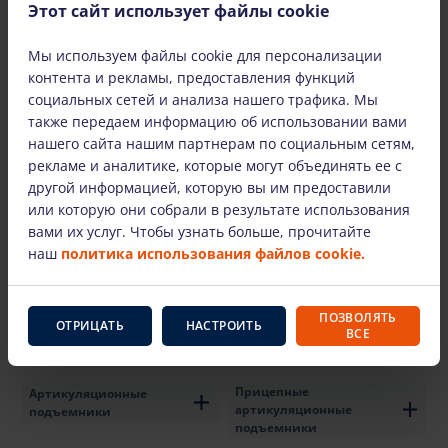
Этот сайт использует файлы cookie
Мы используем файлы cookie для персонализации
Мы также предлагаем
контента и рекламы, предоставления функций
социальных сетей и анализа нашего трафика. Мы
также передаем информацию об использовании вами
нашего сайта нашим партнерам по социальным сетям,
рекламе и аналитике, которые могут объединять ее с
другой информацией, которую вы им предоставили
или которую они собрали в результате использования
вами их услуг. Чтобы узнать больше, прочитайте
Ножничные
Мачтовые подъемники
наш
политика использования файлов cookie.
подъемники
ПОЗВОЛЯТЬ
ОТРИЦАТЬ
НАСТРОИТЬ
ВСЕ
Прицепные
Артикуляционные
артикуляционные
подъемники
подъемники