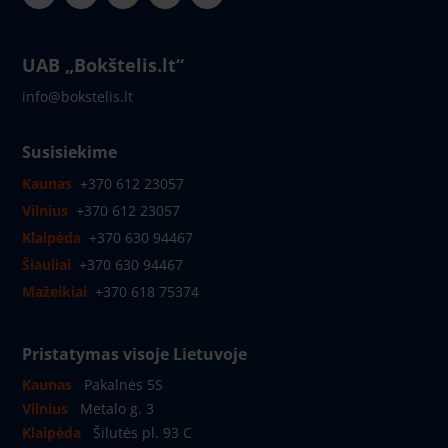
UAB „Bokštelis.lt“
info@bokstelis.lt
Susisiekime
Kaunas
+370 612 23057
Vilnius
+370 612 23057
Klaipėda
+370 630 94467
Šiauliai
+370 630 94467
Mažeikiai
+370 618 75374
Pristatymas visoje Lietuvoje
Kaunas
Pakalnės 5S
Vilnius
Metalo g. 3
Klaipėda
Šilutės pl. 93 C