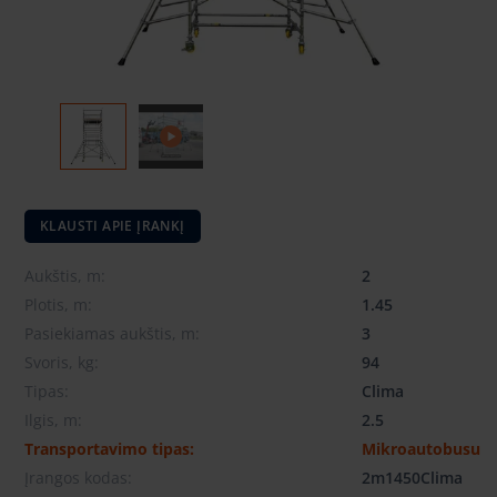
KLAUSTI APIE ĮRANKĮ
Aukštis, m:
2
Plotis, m:
1.45
Pasiekiamas aukštis, m:
3
Svoris, kg:
94
Tipas:
Clima
Ilgis, m:
2.5
Transportavimo tipas:
Mikroautobusu
Įrangos kodas:
2m1450Clima