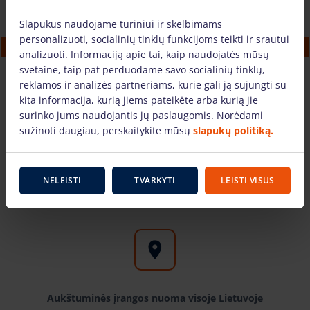
Slapukus naudojame turiniui ir skelbimams
Aliuminis Bokštelis (11m, Clima, plotis 1.45
personalizuoti, socialinių tinklų funkcijoms teikti ir srautui
m)
analizuoti. Informaciją apie tai, kaip naudojatės mūsų
svetaine, taip pat perduodame savo socialinių tinklų,
41.72 €
/vnt. + PVM
(8.76 €)
reklamos ir analizės partneriams, kurie gali ją sujungti su
kita informacija, kurią jiems pateikėte arba kurią jie
surinko jums naudojantis jų paslaugomis. Norėdami
Į KREPŠELĮ
sužinoti daugiau, perskaitykite mūsų
slapukų politiką.
Svarbūs faktai
NELEISTI
TVARKYTI
LEISTI VISUS
Aukštuminės įrangos nuoma visoje Lietuvoje