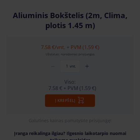
Aliuminis Bokštelis (2m, Clima,
plotis 1.45 m)
7.58 €
/vnt. + PVM (1.59 €)
Užstatas: nurodomas prisijungus
vnt.
Viso:
7.58 €
+ PVM (1.59 €)
Į KREPŠELĮ
Galutines kainas pamatysite prisijungę!
Įranga reikalinga ilgiau? Ilgesnio laikotarpio nuomai