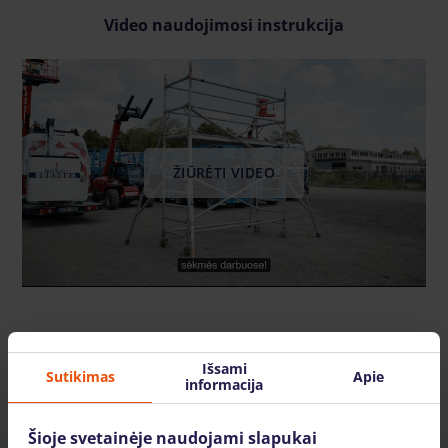
Video naudojimosi instrukcija
ŽIŪRĖTI VIDEO
Panašūs modeliai
Išsami
Sutikimas
Apie
informacija
Šioje svetainėje naudojami slapukai