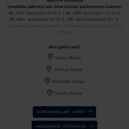
taikome nuolaidas
(nuolaida taikoma nuo internetinės parduotuvės kainos):
Iki
-15%
nuomojant 8-14 d. |
Iki
-30%
nuomojant 15-31 d.
Iki
-40%
nuomojant 32-90 d. |
Iki
-45%
nuomojant 91+ d.
(
Nuolaidos nesumuojamos ir pritaikomos įrangos grąžinimo
metu)
Mus galite rasti:
Kauno filialas
Vilniaus filialas
Klaipėdos filialas
Šiaulių filialas
MONTAVIMAS_ANT_LAIPTU
NAUDOJIMOSI_INSTRUKCIJA