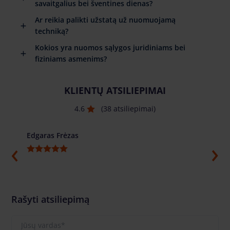
savaitgalius bei šventines dienas?
Ar reikia palikti užstatą už nuomuojamą
techniką?
Kokios yra nuomos sąlygos juridiniams bei
fiziniams asmenims?
KLIENTŲ ATSILIEPIMAI
4.6
(38 atsiliepimai)
Edgaras Frėzas
Ilja G
Rašyti atsiliepimą