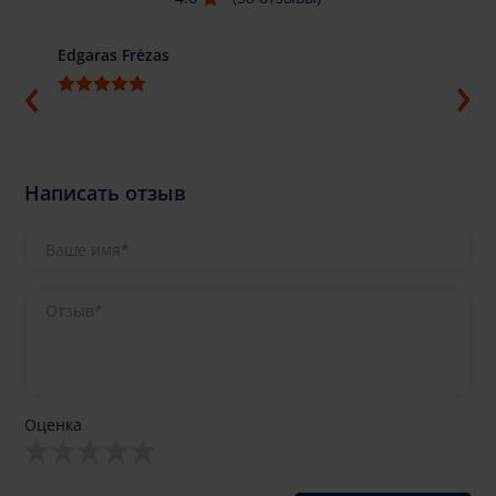
Edgaras Frėzas
Ilja G
Написать отзыв
Оценка