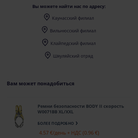
Вы можете найти нас по адресу:
Каунасский филиал
I-V (8-17) val.
Вильнюсский филиал
I-V (8-17) val.
Клайпедский филиал
I-V (8-17) val.
Шяуляйский отряд
I-V (8-17) val.
Вам может понадобиться
Ремни безопасности BODY II скорость
W0071BB XL/XXL
БОЛЕЕ ПОДРОБНО
4.57 €
/день + НДС (0.96 €)