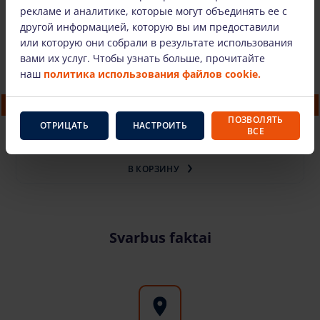
Мы также предлагаем
рекламе и аналитике, которые могут объединять ее с
другой информацией, которую вы им предоставили
или которую они собрали в результате использования
вами их услуг. Чтобы узнать больше, прочитайте
наш
политика использования файлов cookie.
Aвтобашня Isoli PNT210 JD4 (20.70 m)
ПОЗВОЛЯТЬ
248.75 €
/шт. + НДС
(52.24 €)
ОТРИЦАТЬ
НАСТРОИТЬ
ВСЕ
В КОРЗИНУ
Svarbus faktai