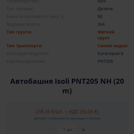
Производитель:
Isoli
Тип топлива:
Дизель
Емкость топливного бака, л:
90
Ведомые колеса:
2x4
Тип грунта:
Мягкий
грунт
Тип транспорта:
Своим ходом
Категория водителя:
Категория Б
Код оборудования:
PNT205
Aвтобашня Isoli PNT205 NH (20
m)
238.35 €
/шт. + НДС (50.05 €)
Депозит: отображается при входе в систему
шт.