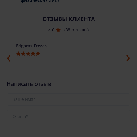
физических лиц?
ОТЗЫВЫ КЛИЕНТА
4.6
(38 отзывы)
Edgaras Frėzas
Ilja G
Написать отзыв