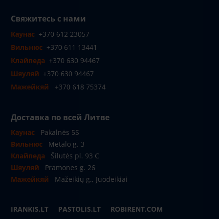
Свяжитесь с нами
Каунас
+370 612 23057
Вильнюс
+370 611 13441
Клайпеда
+370 630 94467
Шяуляй
+370 630 94467
Мажейкяй
+370 618 75374
Доставка по всей Литве
Каунас
Pakalnės 5S
Вильнюс
Metalo g. 3
Клайпеда
Šilutės pl. 93 C
Шяуляй
Pramones g. 26
Мажейкяй
Mažeikių g., Juodeikiai
IRANKIS.LT
PASTOLIS.LT
ROBIRENT.COM