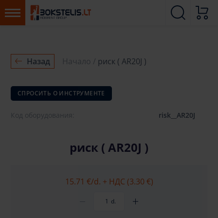
Назад
Начало
риск ( AR20J )
СПРОСИТЬ О ИНСТРУМЕНТЕ
Код оборудования:
risk__AR20J
риск ( AR20J )
15.71 €
/d. + НДС (3.30 €)
d.