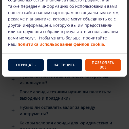
НАИБОЛЕЕ ЧАСТО ЗАДАВАЕМЫЕ ВОПРОСЫ
также передаем информацию об использовании вами
нашего сайта нашим партнерам по социальным сетям,
рекламе и аналитике, которые могут объединять ее с
Есть ли подробные инструкции по
другой информацией, которую вы им предоставили
использованию арендованного
или которую они собрали в результате использования
оборудования?
вами их услуг. Чтобы узнать больше, прочитайте
наш
политика использования файлов cookie.
Когда мне нужно вернуть арендованное
оборудование?
Что произойдет, если арендованное
ПОЗВОЛЯТЬ
ОТРИЦАТЬ
НАСТРОИТЬ
оборудование сломается?
ВСЕ
Нужно ли платить за топливо, которое вы
используете?
После аренды техники нужно ли платить за
выходные и праздники?
Нужно ли оставлять залог за аренду
инструмента?
Каковы условия аренды для юридических и