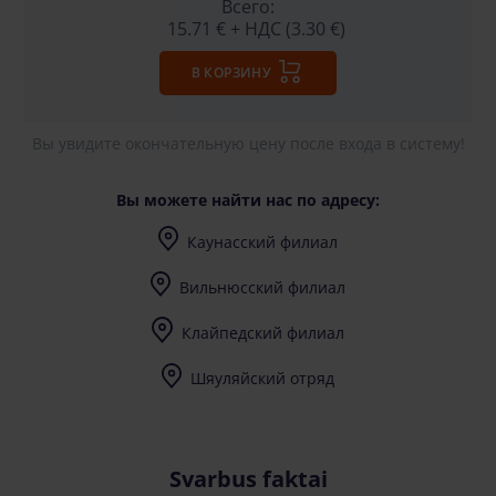
Всего:
15.71 €
+ НДС (3.30 €)
В КОРЗИНУ
Вы увидите окончательную цену после входа в систему!
Вы можете найти нас по адресу:
Каунасский филиал
I-V (8-17) val.
Вильнюсский филиал
I-V (8-17) val.
Клайпедский филиал
I-V (8-17) val.
Шяуляйский отряд
I-V (8-17) val.
Svarbus faktai