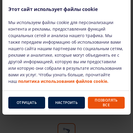
Филиалы Bokštelis.lt можно найти в крупных
городах Литвы: Вильнюсе, Каунасе, Клайпеде
Этот сайт использует файлы cookie
и Шяуляе. Доставляем оборудование по всей
Литве.
Мы используем файлы cookie для персонализации
контента и рекламы, предоставления функций
социальных сетей и анализа нашего трафика. Мы
также передаем информацию об использовании вами
нашего сайта нашим партнерам по социальным сетям,
рекламе и аналитике, которые могут объединять ее с
другой информацией, которую вы им предоставили
Только оборудование известных
или которую они собрали в результате использования
производителей
вами их услуг. Чтобы узнать больше, прочитайте
наш
политика использования файлов cookie.
Здесь вы найдете самых известных
производителей и проверенное временем
оборудование для высотных работ. Наша
ПОЗВОЛЯТЬ
арендованная техника технически исправна и
ОТРИЦАТЬ
НАСТРОИТЬ
ВСЕ
пригодна к эксплуатации.