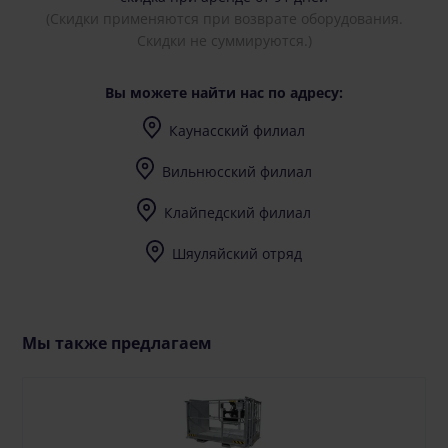
(Скидки применяются при возврате оборудования.
Скидки не суммируются.)
Вы можете найти нас по адресу:
Каунасский филиал
I-V (8-17) val.
Вильнюсский филиал
I-V (8-17) val.
Клайпедский филиал
I-V (8-17) val.
Шяуляйский отряд
I-V (8-17) val.
Мы также предлагаем