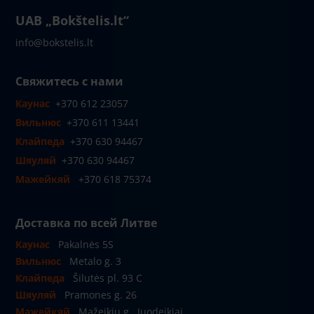
UAB „Bokštelis.lt“
info@bokstelis.lt
Свяжитесь с нами
Каунас
+370 612 23057
Вильнюс
+370 611 13441
Клайпеда
+370 630 94467
Шяуляй
+370 630 94467
Мажейкяй
+370 618 75374
Доставка по всей Литве
Каунас
Pakalnės 5S
Вильнюс
Metalo g. 3
Клайпеда
Šilutės pl. 93 C
Шяуляй
Pramones g. 26
Мажейкяй
Mažeikių g., Juodeikiai