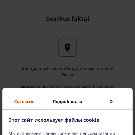
Svarbus faktai
Аренда высотного оборудования по всей
Литве
Филиалы Bokštelis.lt можно найти в крупных
городах Литвы: Вильнюсе, Каунасе, Клайпеде
и Шяуляе. Доставляем оборудование по всей
Согласие
Подробности
О
Литве.
Этот сайт использует файлы cookie
Мы используем файлы cookie для персонализации