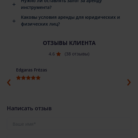
Нужно ли оставлять залог за аренду
инструмента?
Каковы условия аренды для юридических и
физических лиц?
ОТЗЫВЫ КЛИЕНТА
4.6
(38 отзывы)
Edgaras Frėzas
Ilja G
Написать отзыв