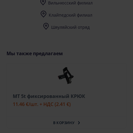
Вильнюсский филиал
I-V (8-17) val.
Клайпедский филиал
I-V (8-17) val.
Шяуляйский отряд
I-V (8-17) val.
Мы также предлагаем
MT 5t фиксированный КРЮК
11.46 €
/шт. + НДС
(2.41 €)
В КОРЗИНУ