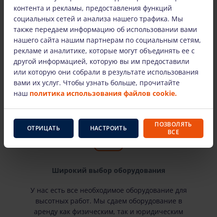
контента и рекламы, предоставления функций
социальных сетей и анализа нашего трафика. Мы
Только оборудование известных
также передаем информацию об использовании вами
производителей
нашего сайта нашим партнерам по социальным сетям,
рекламе и аналитике, которые могут объединять ее с
Здесь вы найдете самых известных
другой информацией, которую вы им предоставили
производителей и проверенное временем
или которую они собрали в результате использования
оборудование для высотных работ. Наша
вами их услуг. Чтобы узнать больше, прочитайте
арендованная техника технически исправна и
наш
политика использования файлов cookie.
пригодна к эксплуатации.
ПОЗВОЛЯТЬ
ОТРИЦАТЬ
НАСТРОИТЬ
ВСЕ
Широкий выбор оборудования
У нас есть все необходимое оборудование для
высотных работ. Мы сдаем оборудование в
аренду как физическим, так и юридическим