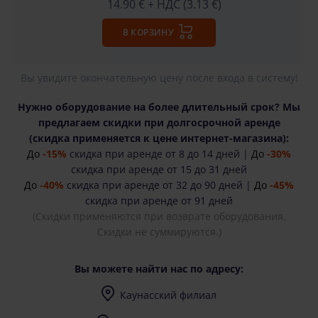
14.90 €
+ НДС (3.13 €)
В КОРЗИНУ
Вы увидите окончательную цену после входа в систему!
Нужно оборудование на более длительный срок? Мы
предлагаем скидки при долгосрочной аренде
(cкидка применяется к цене интернет-магазина):
До
-15%
скидка при аренде от 8 до 14 дней |
До
-30%
скидка при аренде от 15 до 31 дней
До
-40%
скидка при аренде от 32 до 90 дней |
До
-45%
скидка при аренде от 91 дней
(Скидки применяются при возврате оборудования.
Скидки не суммируются.)
Вы можете найти нас по адресу:
Каунасский филиал
I-V (8-17) val.