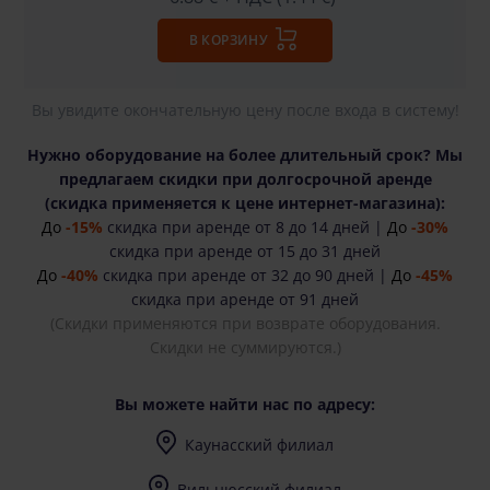
В КОРЗИНУ
Вы увидите окончательную цену после входа в систему!
Нужно оборудование на более длительный срок? Мы
предлагаем скидки при долгосрочной аренде
(cкидка применяется к цене интернет-магазина):
До
-15%
скидка при аренде от 8 до 14 дней |
До
-30%
скидка при аренде от 15 до 31 дней
До
-40%
скидка при аренде от 32 до 90 дней |
До
-45%
скидка при аренде от 91 дней
(Скидки применяются при возврате оборудования.
Скидки не суммируются.)
Вы можете найти нас по адресу:
Каунасский филиал
I-V (8-17) val.
Вильнюсский филиал