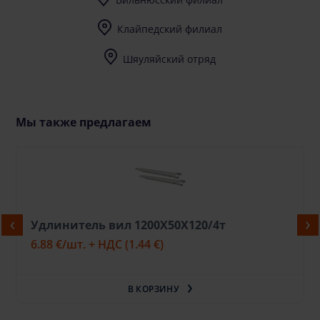
I-V (8-17) val.
Клайпедский филиал
I-V (8-17) val.
Шяуляйский отряд
I-V (8-17) val.
Мы также предлагаем
Удлинитель вил 1200Х50Х120/4т
6.88 €
/шт. + НДС
(1.44 €)
В КОРЗИНУ