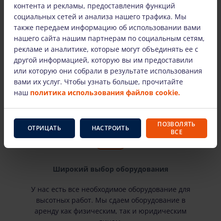
контента и рекламы, предоставления функций
социальных сетей и анализа нашего трафика. Мы
Только оборудование известных
также передаем информацию об использовании вами
производителей
нашего сайта нашим партнерам по социальным сетям,
рекламе и аналитике, которые могут объединять ее с
Здесь вы найдете самых известных
другой информацией, которую вы им предоставили
производителей и проверенное временем
или которую они собрали в результате использования
оборудование для высотных работ. Наша
вами их услуг. Чтобы узнать больше, прочитайте
арендованная техника технически исправна и
наш
политика использования файлов cookie.
пригодна к эксплуатации.
ПОЗВОЛЯТЬ
ОТРИЦАТЬ
НАСТРОИТЬ
ВСЕ
Широкий выбор оборудования
У нас есть все необходимое оборудование для
высотных работ. Мы сдаем оборудование в
аренду как физическим, так и юридическим