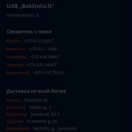
UAB „Bokštelis.lt“
info@bokstelis.lt
Свяжитесь с нами
Каунас
+370 612 23057
Вильнюс
+370 611 13441
Клайпеда
+370 630 94467
Шяуляй
+370 630 94467
Мажейкяй
+370 618 75374
Доставка по всей Литве
Каунас
Pakalnės 5S
Вильнюс
Metalo g. 3
Клайпеда
Šilutės pl. 93 C
Шяуляй
Pramones g. 26
Мажейкяй
Mažeikių g., Juodeikiai