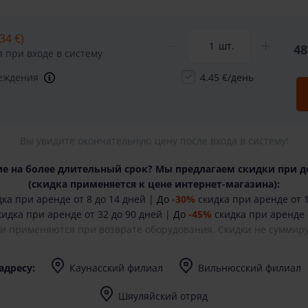
34 €)
шт.
48
 при входе в систему
реждения
4.45 €/день
Вы увидите окончательную цену после входа в систему!
е на более длительный срок? Мы предлагаем скидки при д
(cкидка применяется к цене интернет-магазина):
ка при аренде от 8 до 14 дней |
До
-30%
скидка при аренде от 1
идка при аренде от 32 до 90 дней |
До
-45%
скидка при аренде 
ки применяются при возврате оборудования. Скидки не суммиру
адресу:
Каунасский филиал
Вильнюсский филиал
I-V (8-17) val.
I-V (8-17) val.
Шяуляйский отряд
I-V (8-17) val.