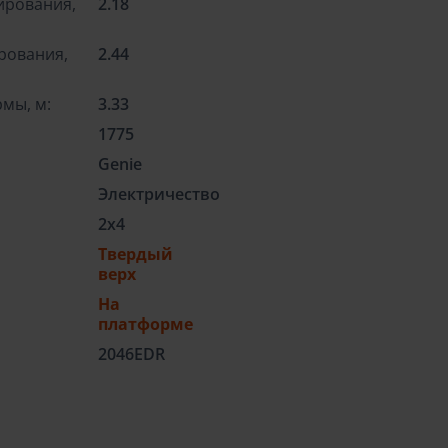
ирования,
2.18
рования,
2.44
мы, м:
3.33
1775
Genie
Электричество
2x4
Твердый
верх
На
платформе
2046EDR