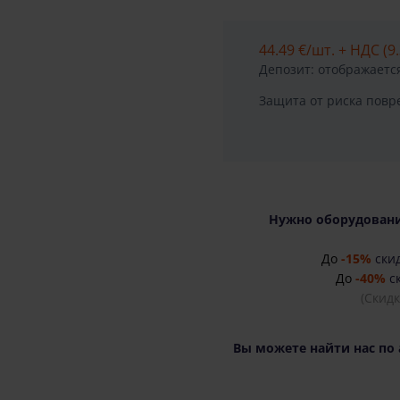
44.49 €
/шт. + НДС (9.
Депозит: отображается
Защита от риска пов
Нужно оборудовани
До
-15%
скид
До
-40%
ск
(Скид
Вы можете найти нас по 