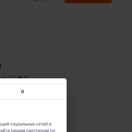
и
О
кций социальных сетей и
сайта нашим партнерам по