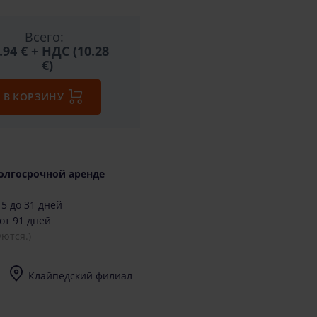
Всего:
.94 €
+ НДС (10.28
€)
В КОРЗИНУ
олгосрочной аренде
5 до 31 дней
от 91 дней
ются.)
Клайпедский филиал
I-V (8-17) val.