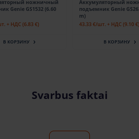
ляторный ножничный
Аккумуляторный но
ик Genie GS1532 (6.60
подъемник Genie GS263
m)
шт. + НДС
(6.83 €)
43.33 €
/шт. + НДС
(9.10 €
В КОРЗИНУ
В КОРЗИНУ
Svarbus faktai