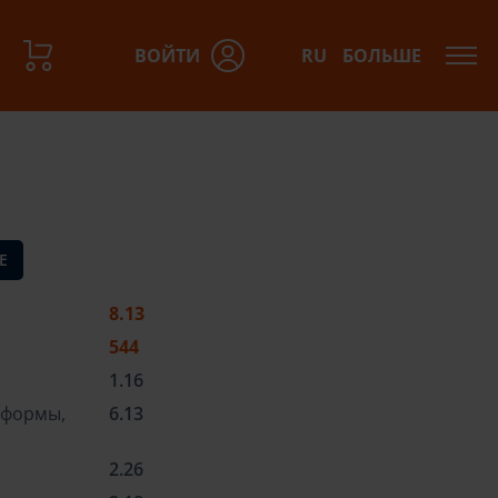
ВОЙТИ
RU
БОЛЬШЕ
азов:
Е
8.13
544
1.16
тформы,
6.13
2.26