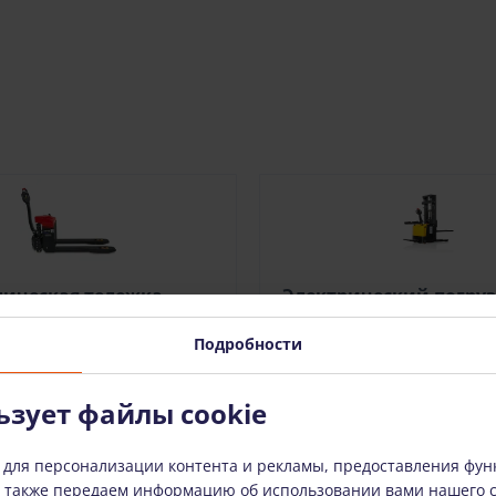
ическая тележка
Электрический погруз
(1500 kg)
платформой STAXX ES1
(1500 кг)
Подробности
шт. + НДС
(4.07 €)
84.00 €
/шт. + НДС
(17.64 
ьзует файлы cookie
В КОРЗИНУ
В КОРЗИНУ
 для персонализации контента и рекламы, предоставления фун
ы также передаем информацию об использовании вами нашего 