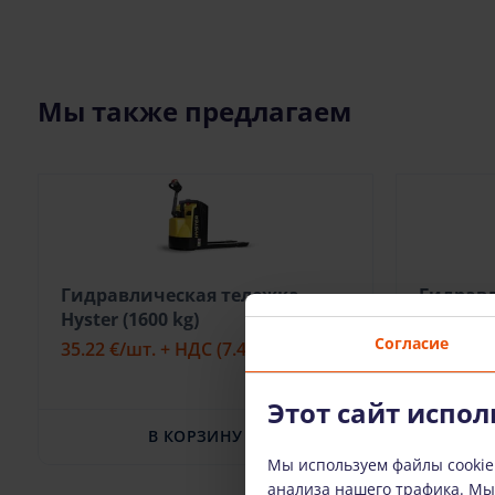
Мы также предлагаем
Гидравлическая тележка
Гидравл
Hyster (1600 kg)
Manitou 
Согласие
35.22 €
/шт. + НДС
(7.40 €)
19.39 €
/
Этот сайт испол
В КОРЗИНУ
Мы используем файлы cookie
анализа нашего трафика. М