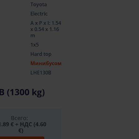
Toyota
Electric
A x P x I: 1.54
x 0.54 x 1.16
m
1x5
Hard top
Минибусом
LHE130B
 (1300 kg)
Всего:
1.89 €
+ НДС (4.60
€)