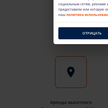
социальным сетям, рекламе и
предоставили или которую он
наш
политика использовани
ОТРИЦАТЬ
Аренда высотного