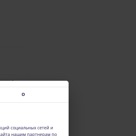
чик с
5T4
О
€)
кций социальных сетей и
сайта нашим партнерам по