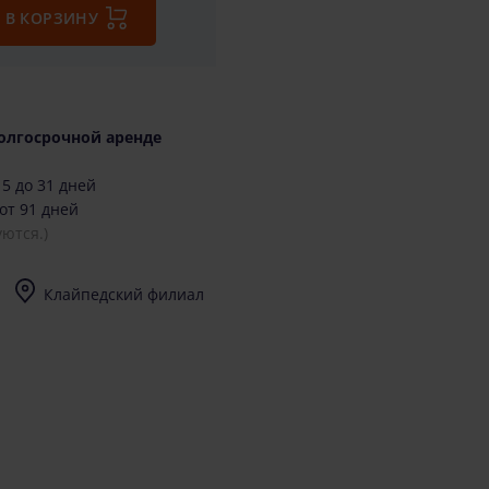
В КОРЗИНУ
олгосрочной аренде
5 до 31 дней
от 91 дней
ются.)
Клайпедский филиал
I-V (8-17) val.