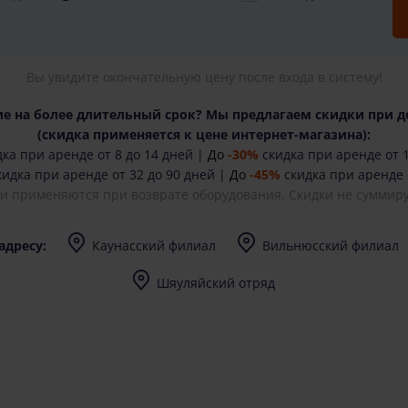
Вы увидите окончательную цену после входа в систему!
е на более длительный срок? Мы предлагаем скидки при д
(cкидка применяется к цене интернет-магазина):
ка при аренде от 8 до 14 дней |
До
-30%
скидка при аренде от 1
идка при аренде от 32 до 90 дней |
До
-45%
скидка при аренде 
ки применяются при возврате оборудования. Скидки не суммиру
адресу:
Каунасский филиал
Вильнюсский филиал
I-V (8-17) val.
I-V (8-17) val.
Шяуляйский отряд
I-V (8-17) val.