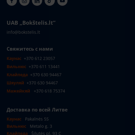
UAB „Bokštelis.lt“
info@bokstelis.lt
Свяжитесь с нами
Каунас
+370 612 23057
Вильнюс
+370 611 13441
Клайпеда
+370 630 94467
Шяуляй
+370 630 94467
Мажейкяй
+370 618 75374
Доставка по всей Литве
Каунас
Pakalnės 5S
Вильнюс
Metalo g. 3
Клайпеда
Šilutės pl. 93 C