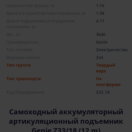
Ширина платформы, м:
1.16
Высота в транспортном положении, м:
1.98
Длина подъемника в опущенном
4.17
положении, м:
Вес, кг:
3640
Производитель:
Genie
Тип топлива:
Электричество
Ведомые колеса:
2x4
Тип грунта:
Твердый
верх
Тип транспорта:
На
платформе
Код оборудования:
Z33_18
Самоходный аккумуляторный
артикуляционный подъемник
Genie Z33/18 (12 m)