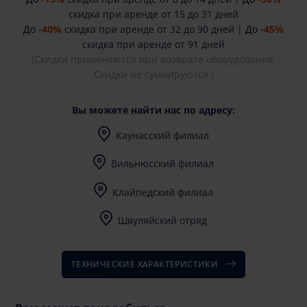
скидка при аренде от 15 до 31 дней
До
-40%
скидка при аренде от 32 до 90 дней |
До
-45%
скидка при аренде от 91 дней
(Скидки применяются при возврате оборудования.
Скидки не суммируются.)
Вы можете найти нас по адресу:
Каунасский филиал
I-V (8-17) val.
Вильнюсский филиал
I-V (8-17) val.
Клайпедский филиал
I-V (8-17) val.
Шяуляйский отряд
I-V (8-17) val.
ТЕХНИЧЕСКИЕ ХАРАКТЕРИСТИКИ