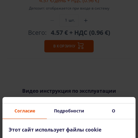
4.57 €
/день + НДС (0.96 €)
Депозит: отображается при входе в систему
шт.
Всего:
4.57 €
+ НДС (0.96 €)
В КОРЗИНУ
Видео инструкция по эксплуатации
Согласие
Подробности
О
Этот сайт использует файлы cookie
СМОТРЕТЬ ВИДЕО