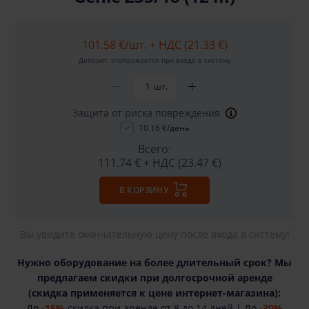
101.58 €
/шт. + НДС (21.33 €)
Депозит: отображается при входе в систему
шт.
Защита от риска повреждения
10.16 €/день
Всего:
111.74 €
+ НДС (23.47 €)
В КОРЗИНУ
Вы увидите окончательную цену после входа в систему!
Нужно оборудование на более длительный срок? Мы
предлагаем скидки при долгосрочной аренде
(cкидка применяется к цене интернет-магазина):
До
-15%
скидка при аренде от 8 до 14 дней |
До
-30%