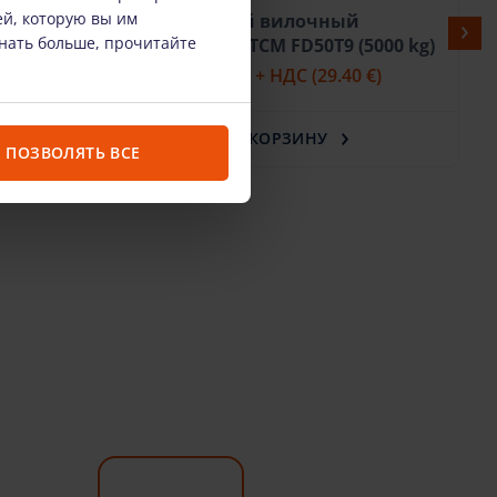
ей, которую вы им
tou
Дизельный вилочный
знать больше, прочитайте
погрузчик TCM FD50T9 (5000 kg)
 €)
139.99 €
/шт. + НДС
(29.40 €)
В КОРЗИНУ
ПОЗВОЛЯТЬ ВСЕ