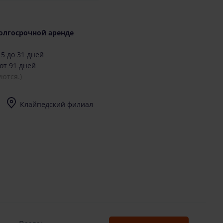
олгосрочной аренде
5 до 31 дней
от 91 дней
ются.)
Клайпедский филиал
I-V (8-17) val.