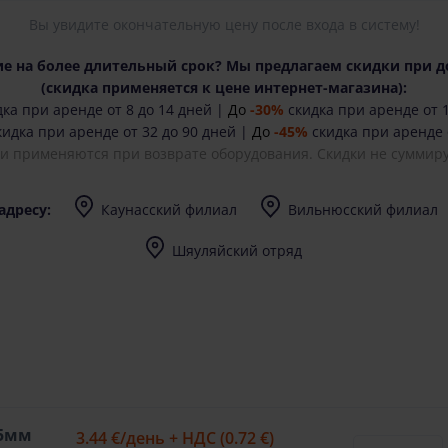
Вы увидите окончательную цену после входа в систему!
е на более длительный срок? Мы предлагаем скидки при д
(cкидка применяется к цене интернет-магазина):
ка при аренде от 8 до 14 дней |
До
-30%
скидка при аренде от 1
идка при аренде от 32 до 90 дней |
До
-45%
скидка при аренде 
ки применяются при возврате оборудования. Скидки не суммиру
адресу:
Каунасский филиал
Вильнюсский филиал
I-V (8-17) val.
I-V (8-17) val.
Шяуляйский отряд
I-V (8-17) val.
15мм
3.44 €
/день + НДС (0.72 €)