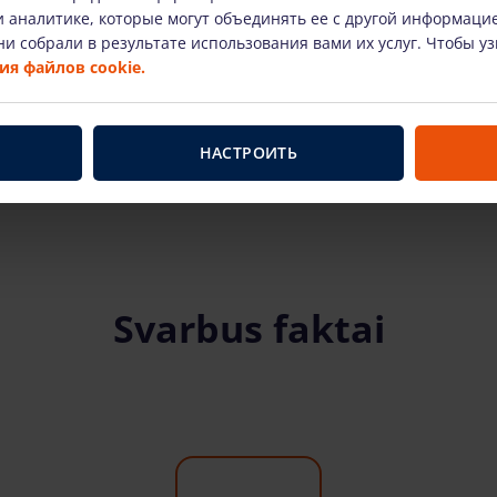
 аналитике, которые могут объединять ее с другой информаци
С 25-4 Д (2500 kg)
Плашки RT Forkl Mani
и собрали в результате использования вами их услуг. Чтобы у
M30_4_ST5 (3000 кг)
/шт. + НДС
(26.46 €)
я файлов cookie.
131.25 €
/шт. + НДС
(27.56
В КОРЗИНУ
В КОРЗИНУ
НАСТРОИТЬ
Svarbus faktai