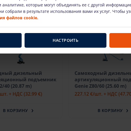
 аналитике, которые могут объединять ее с другой информаци
и собрали в результате использования вами их услуг. Чтобы у
я файлов cookie.
НАСТРОИТЬ
дный дизельный
Самоходный дизельн
ляционный подъемник
артикуляционный по
2/40 (20.87 m)
Genie Z80/60 (25.60 m)
/шт. + НДС
(32.99 €)
227.12 €
/шт. + НДС
(47.70
В КОРЗИНУ
В КОРЗИНУ