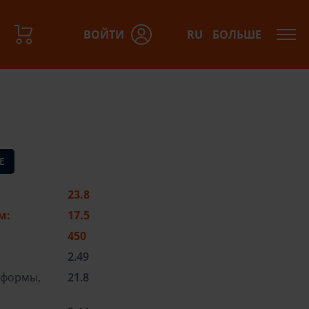
ВОЙТИ
RU
БОЛЬШЕ
азов:
Е
23.8
м:
17.5
450
2.49
тформы,
21.8