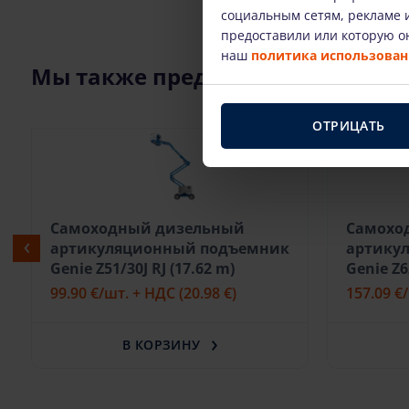
социальным сетям, рекламе и
предоставили или которую он
наш
политика использовани
Мы также предлагаем
ОТРИЦАТЬ
Самоходный дизельный
Самохо
артикуляционный подъемник
артику
Genie Z51/30J RJ (17.62 m)
Genie Z6
99.90 €
/шт. + НДС
(20.98 €)
157.09 €
В КОРЗИНУ