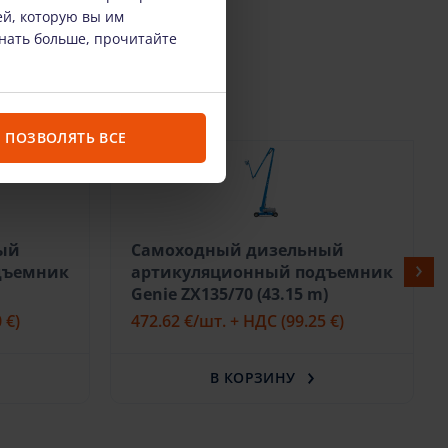
ей, которую вы им
знать больше, прочитайте
ПОЗВОЛЯТЬ ВСЕ
ый
Самоходный дизельный
дъемник
артикуляционный подъемник
Genie ZX135/70 (43.15 m)
 €)
472.62 €
/шт. + НДС
(99.25 €)
В КОРЗИНУ