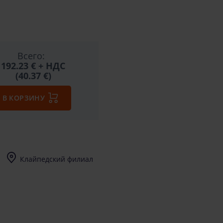
Всего:
192.23 €
+ НДС
(40.37 €)
В КОРЗИНУ
Клайпедский филиал
I-V (8-17) val.