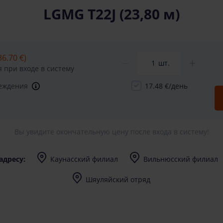
LGMG T22J (23,80 м)
36.70 €)
шт.
 при входе в систему
реждения
17.48 €/день
Вы увидите окончательную цену после входа в систему!
адресу:
Каунасский филиал
Вильнюсский филиал
I-V (8-17) val.
I-V (8-17) val.
Шяуляйский отряд
I-V (8-17) val.