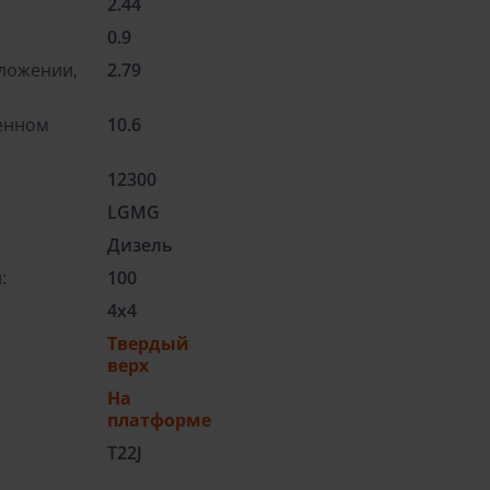
2.44
0.9
ложении,
2.79
енном
10.6
12300
LGMG
Дизель
:
100
4x4
Твердый
верх
На
платформе
T22J