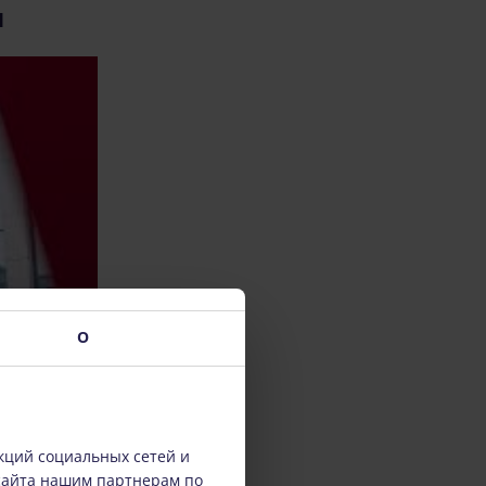
и
О
кций социальных сетей и
сайта нашим партнерам по