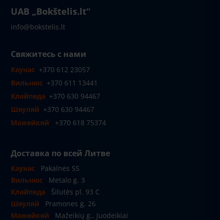
UAB „Bokštelis.lt“
info@bokstelis.lt
Свяжитесь с нами
Каунас
+370 612 23057
Вильнюс
+370 611 13441
Клайпеда
+370 630 94467
Шяуляй
+370 630 94467
Мажейкяй
+370 618 75374
Доставка по всей Литве
Каунас
Pakalnės 5S
Вильнюс
Metalo g. 3
Клайпеда
Šilutės pl. 93 C
Шяуляй
Pramones g. 26
Мажейкяй
Mažeikių g., Juodeikiai