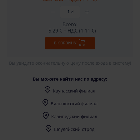
d.
Всего:
5.29 €
+ НДС (1.11 €)
В КОРЗИНУ
Вы увидите окончательную цену после входа в систему!
Вы можете найти нас по адресу:
Каунасский филиал
I-V (8-17) val.
Вильнюсский филиал
I-V (8-17) val.
Клайпедский филиал
I-V (8-17) val.
Шяуляйский отряд
I-V (8-17) val.