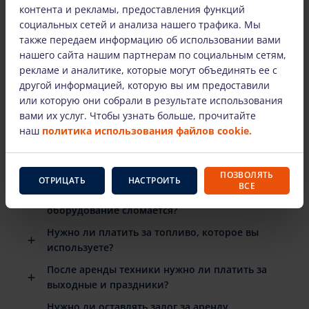
лицам.
контента и рекламы, предоставления функций
социальных сетей и анализа нашего трафика. Мы
также передаем информацию об использовании вами
нашего сайта нашим партнерам по социальным сетям,
НАИБОЛЕЕ ЧАСТО ЗАДАВАЕМЫЕ ВОПРОСЫ
рекламе и аналитике, которые могут объединять ее с
другой информацией, которую вы им предоставили
или которую они собрали в результате использования
Есть ли подробные инструкции по
вами их услуг. Чтобы узнать больше, прочитайте
использованию арендованного
наш
политика использования файлов cookie.
оборудования?
Когда мне нужно вернуть арендованное
оборудование?
ПОЗВОЛЯТЬ
ОТРИЦАТЬ
НАСТРОИТЬ
ВСЕ
Что произойдет, если арендованное
оборудование сломается?
Нужно ли платить за топливо, которое вы
используете?
После аренды техники нужно ли платить за
выходные и праздники?
Нужно ли оставлять залог за аренду