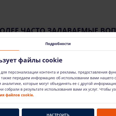
ОЛЕЕ ЧАСТО ЗАДАВАЕМЫЕ ВО
Подробности
ьзует файлы cookie
 использованию арендованного оборудования?
 для персонализации контента и рекламы, предоставления фун
анное оборудование?
ы также передаем информацию об использовании вами нашего 
 аналитике, которые могут объединять ее с другой информаци
и собрали в результате использования вами их услуг. Чтобы у
я файлов cookie.
ое оборудование сломается?
орое вы используете?
НАСТРОИТЬ