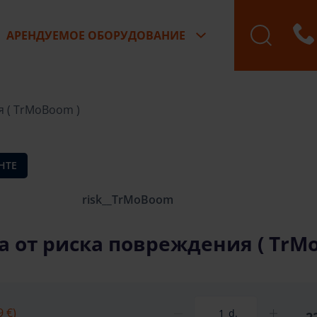
АРЕНДУЕМОЕ ОБОРУДОВАНИЕ
Бронирование зак
 ( TrMoBoom )
НТЕ
risk__TrMoBoom
 от риска повреждения ( TrM
9 €)
d.