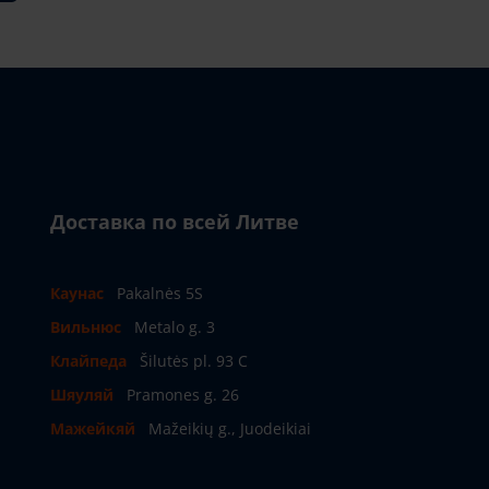
Доставка по всей Литве
Каунас
Pakalnės 5S
Вильнюс
Metalo g. 3
Клайпеда
Šilutės pl. 93 C
Шяуляй
Pramones g. 26
Мажейкяй
Mažeikių g., Juodeikiai