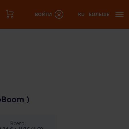
ВОЙТИ
RU
БОЛЬШЕ
азов:
oBoom )
Всего: