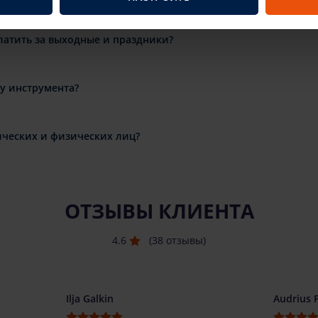
латить за выходные и праздники?
ду инструмента?
ческих и физических лиц?
ОТЗЫВЫ КЛИЕНТА
4.6
(38 отзывы)
Ilja Galkin
Audrius 