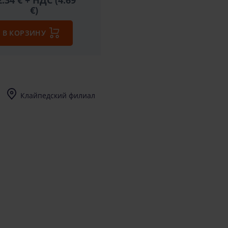
2.34 €
+ НДС (4.69
€)
В КОРЗИНУ
Клайпедский филиал
I-V (8-17) val.