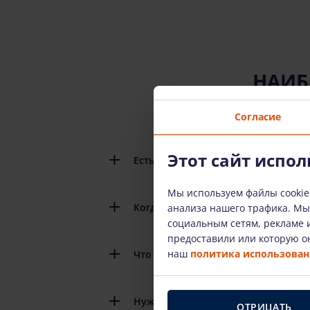
НАИБ
Согласие
Этот сайт испол
Есть ли подробные инструкции по
Мы используем файлы cookie
Когда мне нужно вернуть арендов
анализа нашего трафика. М
социальным сетям, рекламе и
предоставили или которую он
наш
политика использовани
Что произойдет, если арендованн
Нужно ли платить за топливо, кот
ОТРИЦАТЬ