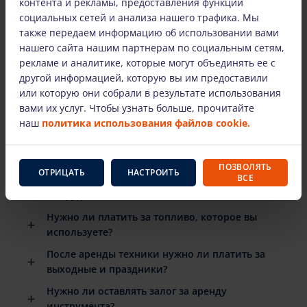
контента и рекламы, предоставления функций
социальных сетей и анализа нашего трафика. Мы
также передаем информацию об использовании вами
нашего сайта нашим партнерам по социальным сетям,
НАИБОЛЕЕ ЧАСТО ЗАДАВАЕМЫЕ ВОПРОСЫ
рекламе и аналитике, которые могут объединять ее с
другой информацией, которую вы им предоставили
Есть ли подробные инструкции по
или которую они собрали в результате использования
использованию арендованного
вами их услуг. Чтобы узнать больше, прочитайте
оборудования?
наш
политика использования файлов cookie.
Когда мне нужно вернуть арендованное
оборудование?
ПОЗВОЛЯТЬ
ОТРИЦАТЬ
НАСТРОИТЬ
ВСЕ
Что произойдет, если арендованное
оборудование сломается?
Нужно ли платить за топливо, которое вы
используете?
После аренды техники нужно ли платить за
выходные и праздники?
Нужно ли оставлять залог за аренду
инструмента?