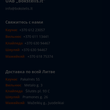
UAB „Bokštelis.lt“
info@bokstelis.lt
Свяжитесь с нами
Каунас
+370 612 23057
Вильнюс
+370 611 13441
Клайпеда
+370 630 94467
Шяуляй
+370 630 94467
Мажейкяй
+370 618 75374
Доставка по всей Литве
Каунас
Pakalnės 5S
Вильнюс
Metalo g. 3
Клайпеда
Šilutės pl. 93 C
Шяуляй
Pramones g. 26
Мажейкяй
Mažeikių g., Juodeikiai