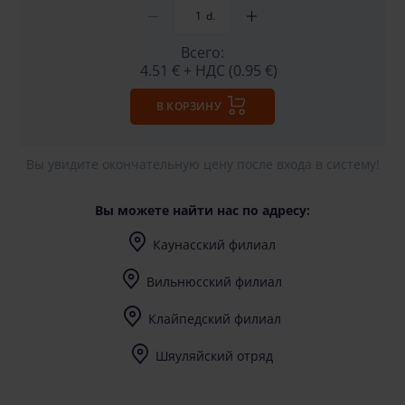
d.
Всего:
4.51 €
+ НДС (0.95 €)
В КОРЗИНУ
Вы увидите окончательную цену после входа в систему!
Вы можете найти нас по адресу:
Каунасский филиал
I-V (8-17) val.
Вильнюсский филиал
I-V (8-17) val.
Клайпедский филиал
I-V (8-17) val.
Шяуляйский отряд
I-V (8-17) val.