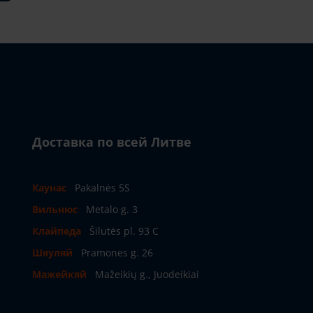
Доставка по всей Литве
Каунас
Pakalnės 5S
Вильнюс
Metalo g. 3
Клайпеда
Šilutės pl. 93 C
Шяуляй
Pramones g. 26
Мажейкяй
Mažeikių g., Juodeikiai