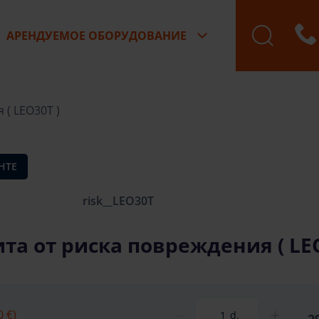
АРЕНДУЕМОЕ ОБОРУДОВАНИЕ
Бронирование зак
 ( LEO30T )
НТЕ
risk__LEO30T
та от риска повреждения ( LEO
0 €)
d.