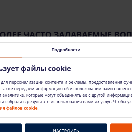
ОЛЕЕ ЧАСТО ЗАДАВАЕМЫЕ ВО
Подробности
ьзует файлы cookie
 использованию арендованного оборудования?
 для персонализации контента и рекламы, предоставления фун
анное оборудование?
ы также передаем информацию об использовании вами нашего 
 аналитике, которые могут объединять ее с другой информаци
и собрали в результате использования вами их услуг. Чтобы у
я файлов cookie.
ое оборудование сломается?
орое вы используете?
НАСТРОИТЬ