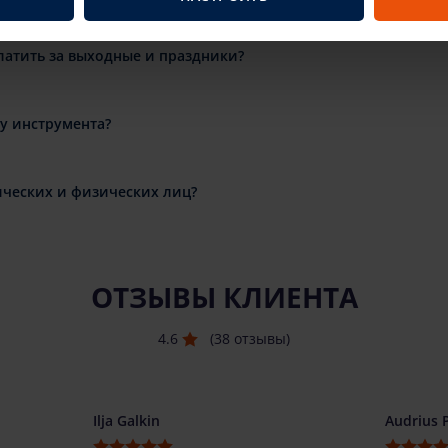
латить за выходные и праздники?
ду инструмента?
ческих и физических лиц?
ОТЗЫВЫ КЛИЕНТА
4.6
(38 отзывы)
Ilja Galkin
Audrius 