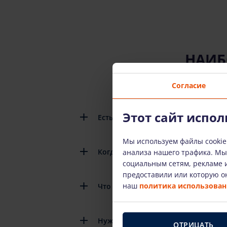
НАИБ
Согласие
Этот сайт испол
Есть ли подробные инструкции по
Мы используем файлы cookie
Когда мне нужно вернуть арендов
анализа нашего трафика. М
социальным сетям, рекламе и
предоставили или которую он
наш
политика использовани
Что произойдет, если арендованн
Нужно ли платить за топливо, кот
ОТРИЦАТЬ