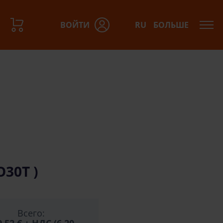
ВОЙТИ
RU
БОЛЬШЕ
азов:
30T )
Всего: