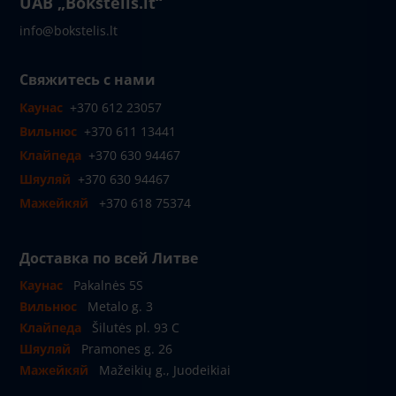
UAB „Bokštelis.lt“
info@bokstelis.lt
Свяжитесь с нами
Каунас
+370 612 23057
Вильнюс
+370 611 13441
Клайпеда
+370 630 94467
Шяуляй
+370 630 94467
Мажейкяй
+370 618 75374
Доставка по всей Литве
Каунас
Pakalnės 5S
Вильнюс
Metalo g. 3
Клайпеда
Šilutės pl. 93 C
Шяуляй
Pramones g. 26
Мажейкяй
Mažeikių g., Juodeikiai