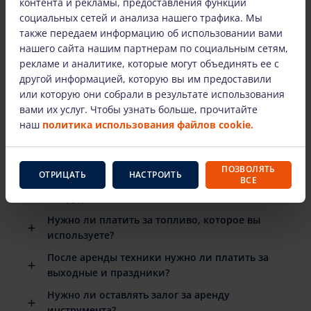
контента и рекламы, предоставления функций
социальных сетей и анализа нашего трафика. Мы
также передаем информацию об использовании вами
нашего сайта нашим партнерам по социальным сетям,
НАИБОЛЕЕ ЧАСТО ЗАДАВАЕМЫЕ ВОПРОСЫ
рекламе и аналитике, которые могут объединять ее с
другой информацией, которую вы им предоставили
Есть ли подробные инструкции по
или которую они собрали в результате использования
использованию арендованного
вами их услуг. Чтобы узнать больше, прочитайте
оборудования?
наш
политика использования файлов cookie.
Когда мне нужно вернуть арендованное
оборудование?
ПОЗВОЛЯТЬ
ОТРИЦАТЬ
НАСТРОИТЬ
ВСЕ
Что произойдет, если арендованное
оборудование сломается?
Нужно ли платить за топливо, которое вы
используете?
После аренды техники нужно ли платить за
выходные и праздники?
Нужно ли оставлять залог за аренду
инструмента?