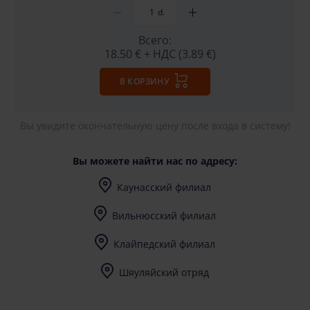
d.
Всего:
18.50 €
+ НДС (3.89 €)
В КОРЗИНУ
Вы увидите окончательную цену после входа в систему!
Вы можете найти нас по адресу:
Каунасский филиал
I-V (8-17) val.
Вильнюсский филиал
I-V (8-17) val.
Клайпедский филиал
I-V (8-17) val.
Шяуляйский отряд
I-V (8-17) val.