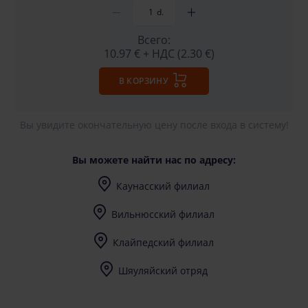
d.
Всего:
10.97 €
+ НДС (2.30 €)
В КОРЗИНУ
Вы увидите окончательную цену после входа в систему!
Вы можете найти нас по адресу:
Каунасский филиал
I-V (8-17) val.
Вильнюсский филиал
I-V (8-17) val.
Клайпедский филиал
I-V (8-17) val.
Шяуляйский отряд
I-V (8-17) val.