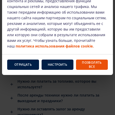
контента и рекламы, предоставления функций
социальных сетей и анализа нашего трафика. Мы
также передаем информацию об использовании вами
нашего сайта нашим партнерам по социальным сетям,
НАИБОЛЕЕ ЧАСТО ЗАДАВАЕМЫЕ ВОПРОСЫ
рекламе и аналитике, которые могут объединять ее с
другой информацией, которую вы им предоставили
Есть ли подробные инструкции по
или которую они собрали в результате использования
использованию арендованного
вами их услуг. Чтобы узнать больше, прочитайте
оборудования?
наш
политика использования файлов cookie.
Когда мне нужно вернуть арендованное
оборудование?
ПОЗВОЛЯТЬ
ОТРИЦАТЬ
НАСТРОИТЬ
ВСЕ
Что произойдет, если арендованное
оборудование сломается?
Нужно ли платить за топливо, которое вы
используете?
После аренды техники нужно ли платить за
выходные и праздники?
Нужно ли оставлять залог за аренду
инструмента?