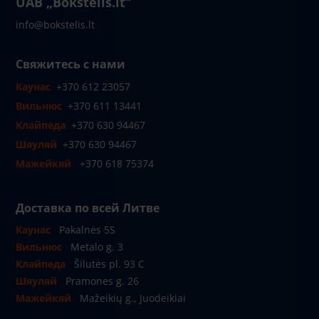
UAB „Bokštelis.lt“
info@bokstelis.lt
Свяжитесь с нами
Каунас
+370 612 23057
Вильнюс
+370 611 13441
Клайпеда
+370 630 94467
Шяуляй
+370 630 94467
Мажейкяй
+370 618 75374
Доставка по всей Литве
Каунас
Pakalnės 5S
Вильнюс
Metalo g. 3
Клайпеда
Šilutės pl. 93 C
Шяуляй
Pramones g. 26
Мажейкяй
Mažeikių g., Juodeikiai