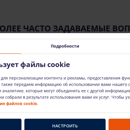
ОЛЕЕ ЧАСТО ЗАДАВАЕМЫЕ ВО
Подробности
 использованию арендованного оборудования?
ьзует файлы cookie
 для персонализации контента и рекламы, предоставления фун
анное оборудование?
ы также передаем информацию об использовании вами нашего 
 аналитике, которые могут объединять ее с другой информаци
и собрали в результате использования вами их услуг. Чтобы у
ое оборудование сломается?
я файлов cookie.
орое вы используете?
НАСТРОИТЬ