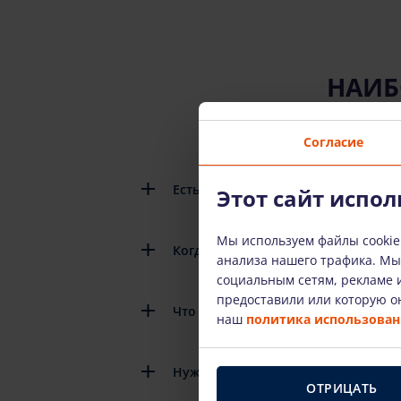
НАИБ
Согласие
Есть ли подробные инструкции по
Этот сайт испол
Мы используем файлы cookie
Когда мне нужно вернуть арендов
анализа нашего трафика. М
социальным сетям, рекламе и
предоставили или которую он
Что произойдет, если арендованн
наш
политика использовани
Нужно ли платить за топливо, кот
ОТРИЦАТЬ