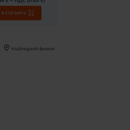
06 €
+ НДС (0.85 €)
В КОРЗИНУ
Клайпедский филиал
I-V (8-17) val.