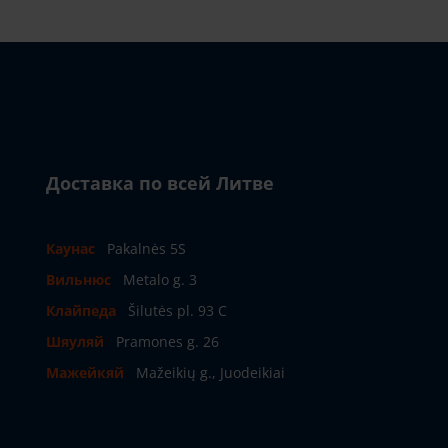
Доставка по всей Литве
Каунас
Pakalnės 5S
Вильнюс
Metalo g. 3
Клайпеда
Šilutės pl. 93 C
Шяуляй
Pramones g. 26
Мажейкяй
Mažeikių g., Juodeikiai