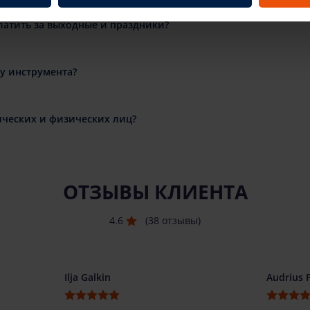
латить за выходные и праздники?
ду инструмента?
ческих и физических лиц?
ОТЗЫВЫ КЛИЕНТА
4.6
(38 отзывы)
Ilja Galkin
Audrius 