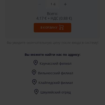
d.
Всего:
4.17 €
+ НДС (0.88 €)
В КОРЗИНУ
Вы увидите окончательную цену после входа в систему!
Вы можете найти нас по адресу:
Каунасский филиал
I-V (8-17) val.
Вильнюсский филиал
I-V (8-17) val.
Клайпедский филиал
I-V (8-17) val.
Шяуляйский отряд
I-V (8-17) val.