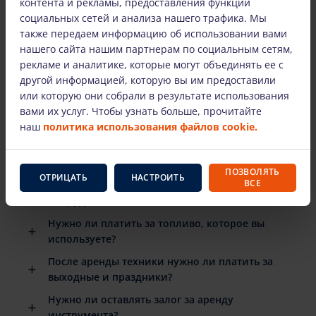
контента и рекламы, предоставления функций
социальных сетей и анализа нашего трафика. Мы
также передаем информацию об использовании вами
нашего сайта нашим партнерам по социальным сетям,
НАИБОЛЕЕ ЧАСТО ЗАДАВАЕМЫЕ ВОПРОСЫ
рекламе и аналитике, которые могут объединять ее с
другой информацией, которую вы им предоставили
Есть ли подробные инструкции по
или которую они собрали в результате использования
использованию арендованного
вами их услуг. Чтобы узнать больше, прочитайте
оборудования?
наш
политика использования файлов cookie.
Когда мне нужно вернуть арендованное
оборудование?
ПОЗВОЛЯТЬ
ОТРИЦАТЬ
НАСТРОИТЬ
ВСЕ
Что произойдет, если арендованное
оборудование сломается?
Нужно ли платить за топливо, которое вы
используете?
После аренды техники нужно ли платить за
выходные и праздники?
Нужно ли оставлять залог за аренду
инструмента?