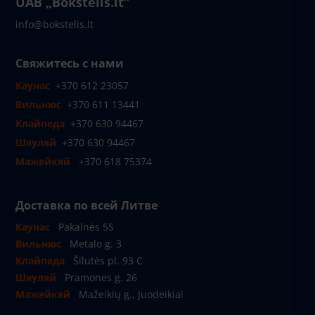
UAB „Bokštelis.lt“
info@bokstelis.lt
Свяжитесь с нами
Каунас
+370 612 23057
Вильнюс
+370 611 13441
Клайпеда
+370 630 94467
Шяуляй
+370 630 94467
Мажейкяй
+370 618 75374
Доставка по всей Литве
Каунас
Pakalnės 5S
Вильнюс
Metalo g. 3
Клайпеда
Šilutės pl. 93 C
Шяуляй
Pramones g. 26
Мажейкяй
Mažeikių g., Juodeikiai