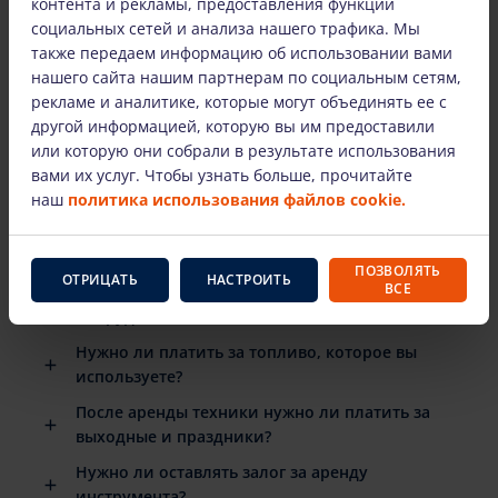
контента и рекламы, предоставления функций
социальных сетей и анализа нашего трафика. Мы
также передаем информацию об использовании вами
нашего сайта нашим партнерам по социальным сетям,
НАИБОЛЕЕ ЧАСТО ЗАДАВАЕМЫЕ ВОПРОСЫ
рекламе и аналитике, которые могут объединять ее с
другой информацией, которую вы им предоставили
Есть ли подробные инструкции по
или которую они собрали в результате использования
использованию арендованного
вами их услуг. Чтобы узнать больше, прочитайте
оборудования?
наш
политика использования файлов cookie.
Когда мне нужно вернуть арендованное
оборудование?
ПОЗВОЛЯТЬ
ОТРИЦАТЬ
НАСТРОИТЬ
ВСЕ
Что произойдет, если арендованное
оборудование сломается?
Нужно ли платить за топливо, которое вы
используете?
После аренды техники нужно ли платить за
выходные и праздники?
Нужно ли оставлять залог за аренду
инструмента?