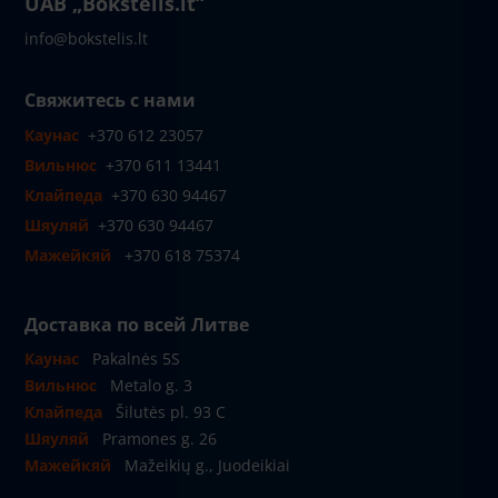
UAB „Bokštelis.lt“
info@bokstelis.lt
Свяжитесь с нами
Каунас
+370 612 23057
Вильнюс
+370 611 13441
Клайпеда
+370 630 94467
Шяуляй
+370 630 94467
Мажейкяй
+370 618 75374
Доставка по всей Литве
Каунас
Pakalnės 5S
Вильнюс
Metalo g. 3
Клайпеда
Šilutės pl. 93 C
Шяуляй
Pramones g. 26
Мажейкяй
Mažeikių g., Juodeikiai