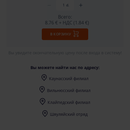
d.
Всего:
8.76 €
+ НДС (1.84 €)
В КОРЗИНУ
Вы увидите окончательную цену после входа в систему!
Вы можете найти нас по адресу:
Каунасский филиал
I-V (8-17) val.
Вильнюсский филиал
I-V (8-17) val.
Клайпедский филиал
I-V (8-17) val.
Шяуляйский отряд
I-V (8-17) val.