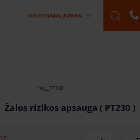
NUOMOJAMA ĮRANGA
risk__PT230
Žalos rizikos apsauga ( PT230 )
5 €)
d.