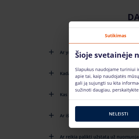
DA
Sutikimas
Ar yra pateikiamos detalios instruk
Šioje svetainėje
Slapukus naudojame turiniui ir 
Kada reikia grąžinti nuomojamą tech
apie tai, kaip naudojatės mūsų
gali ją sujungti su kita inform
sužinoti daugiau, perskaitykit
Kas nutinka jei sugenda technika ją 
NELEISTI
Ar išsinuomojus techniką reikia mokėt
Ar reikia palikti užstatą už nuomuoj