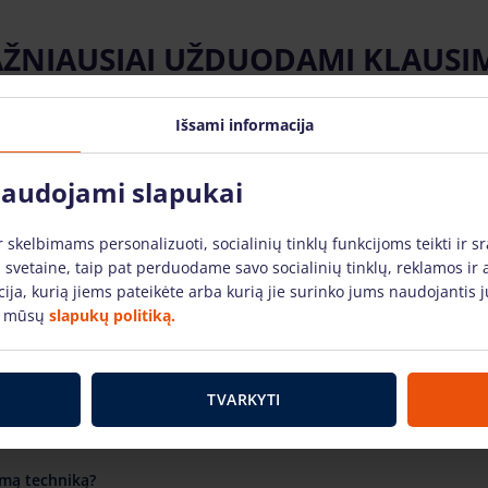
ŽNIAUSIAI UŽDUODAMI KLAUSI
Išsami informacija
cijos kaip naudotis nuomojama technika?
 naudojami slapukai
skelbimams personalizuoti, socialinių tinklų funkcijoms teikti ir sr
niką?
 svetaine, taip pat perduodame savo socialinių tinklų, reklamos ir 
acija, kurią jiems pateikėte arba kurią jie surinko jums naudojanti
e mūsų
slapukų politiką.
išsinuomojus?
TVARKYTI
i už savaitgalius bei šventines dienas?
amą techniką?