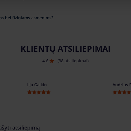
ms bei fiziniams asmenims?
KLIENTŲ ATSILIEPIMAI
4.6
(38 atsiliepimai)
Ilja Galkin
Audrius 
ašyti atsiliepimą