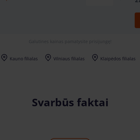
2
Galutines kainas pamatysite prisijungę!
Kauno filialas
Vilniaus filialas
Klaipėdos filialas
Svarbūs faktai