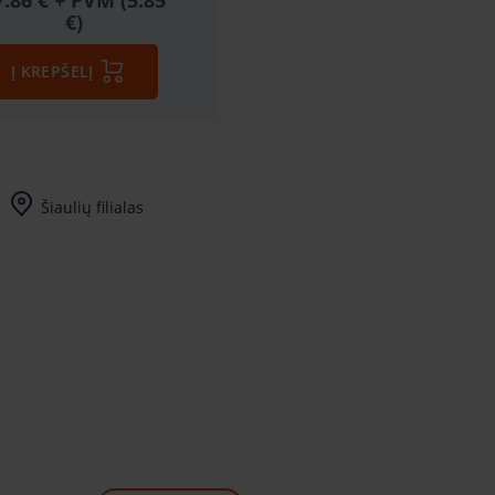
7.86 €
+ PVM (5.85
€)
Į KREPŠELĮ
Šiaulių filialas