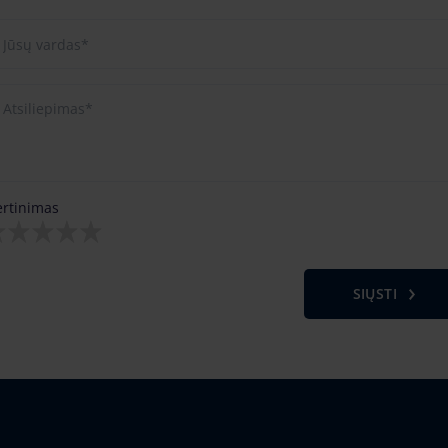
ertinimas
SIŲSTI