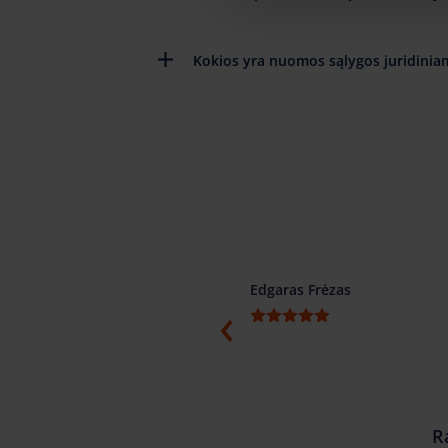
Kokios yra nuomos sąlygos juridinia
ino
Edgaras Frėzas
ti, konkretūs ir žodžio žmonės.
menduojame.
R