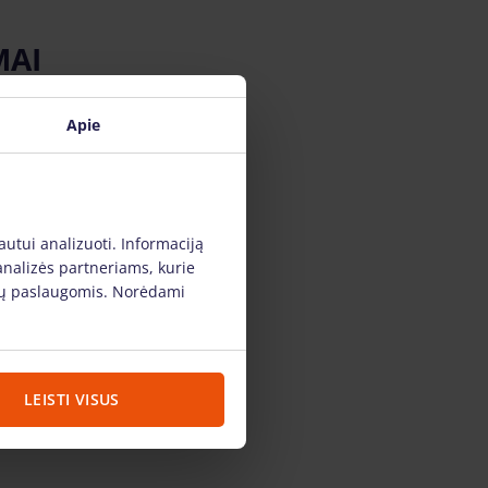
MAI
Apie
autui analizuoti. Informaciją
analizės partneriams, kurie
s jų paslaugomis. Norėdami
LEISTI VISUS