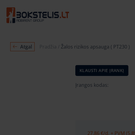
Atgal
Pradžia
Žalos rizikos apsauga ( PT230 )
KLAUSTI APIE ĮRANKĮ
Įrangos kodas:
27.86 €
/d. + PVM (5.8