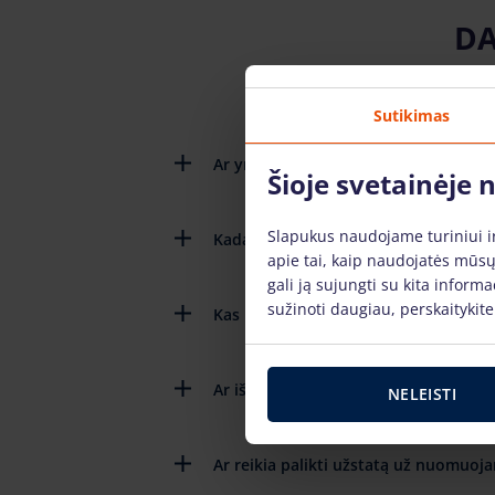
DA
Sutikimas
Ar yra pateikiamos detalios instruk
Šioje svetainėje
Slapukus naudojame turiniui ir 
Kada reikia grąžinti nuomojamą tech
apie tai, kaip naudojatės mūsų
gali ją sujungti su kita inform
sužinoti daugiau, perskaitykit
Kas nutinka jei sugenda technika ją 
Ar išsinuomojus techniką reikia mokėt
NELEISTI
Ar reikia palikti užstatą už nuomuoj