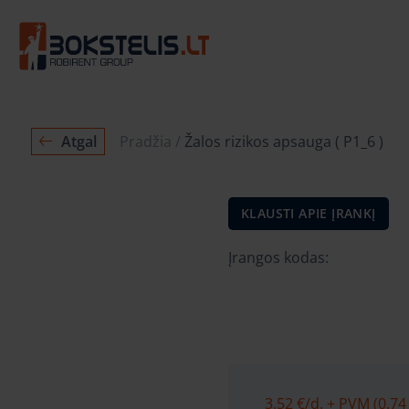
Atgal
Pradžia
Žalos rizikos apsauga ( P1_6 )
KLAUSTI APIE ĮRANKĮ
Įrangos kodas:
3.52 €
/d. + PVM (0.74