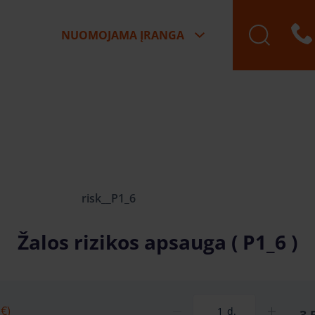
NUOMOJAMA ĮRANGA
risk__P1_6
Žalos rizikos apsauga ( P1_6 )
 €)
d.