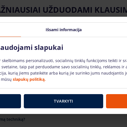
ŽNIAUSIAI UŽDUODAMI KLAUSI
Išsami informacija
cijos kaip naudotis nuomojama technika?
 naudojami slapukai
skelbimams personalizuoti, socialinių tinklų funkcijoms teikti ir sr
niką?
 svetaine, taip pat perduodame savo socialinių tinklų, reklamos ir 
acija, kurią jiems pateikėte arba kurią jie surinko jums naudojanti
e mūsų
slapukų politiką.
išsinuomojus?
i už savaitgalius bei šventines dienas?
TVARKYTI
amą techniką?