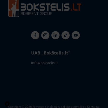
UAB „Bokštelis.lt“
info@bokstelis.lt
Copyright © 2026
Privatumo ir slapukų politikos taisyklės
Kontaktai