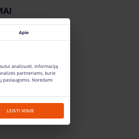
MAI
Apie
autui analizuoti. Informaciją
analizės partneriams, kurie
s jų paslaugomis. Norėdami
LEISTI VISUS