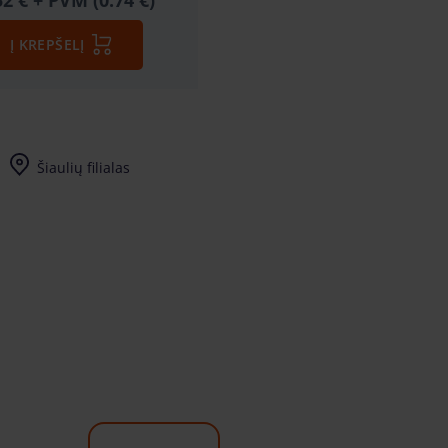
52 €
+ PVM (0.74 €)
Į KREPŠELĮ
Šiaulių filialas