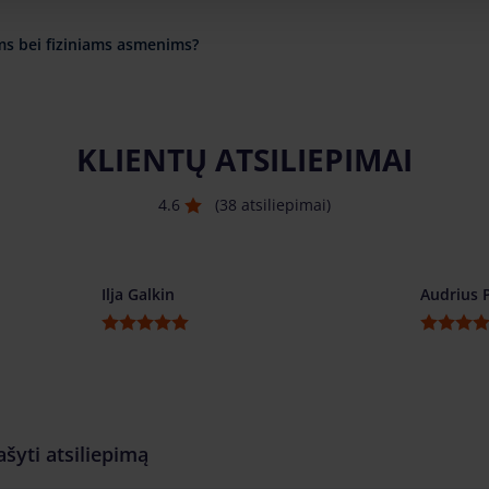
ms bei fiziniams asmenims?
KLIENTŲ ATSILIEPIMAI
4.6
(38 atsiliepimai)
Ilja Galkin
Audrius 
ašyti atsiliepimą