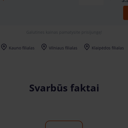
3.
Galutines kainas pamatysite prisijungę!
Kauno filialas
Vilniaus filialas
Klaipėdos filialas
Svarbūs faktai