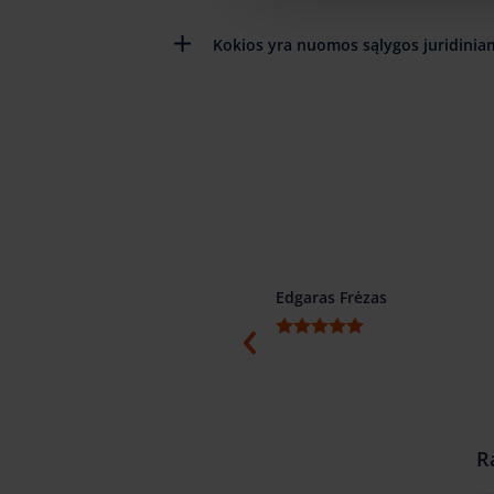
Kokios yra nuomos sąlygos juridinia
ino
Edgaras Frėzas
ti, konkretūs ir žodžio žmonės.
menduojame.
R