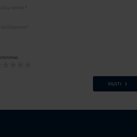
ertinimas
SIŲSTI