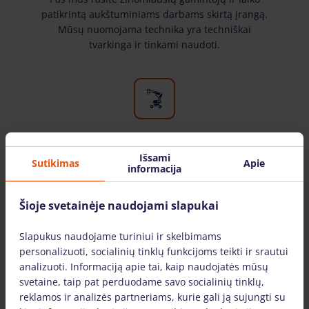
patikrintą aukštuminiams darbams skirtą įrangą.
Mūsų nuomojama technika yra techniškai
tvarkinga ir tinkami naudoti.
Platus įrangos pasirinkimas
Išsami
Sutikimas
Apie
informacija
Pas mus rasite visą aukštuminiams darbams
reikalingą techniką. Nuomojame įrangą tiek
Šioje svetainėje naudojami slapukai
fiziniams, tiek juridiniams asmenims.
Slapukus naudojame turiniui ir skelbimams
personalizuoti, socialinių tinklų funkcijoms teikti ir srautui
DAŽNIAUSIAI UŽDUODAMI KLAUSIMAI
analizuoti. Informaciją apie tai, kaip naudojatės mūsų
svetaine, taip pat perduodame savo socialinių tinklų,
reklamos ir analizės partneriams, kurie gali ją sujungti su
Ar yra pateikiamos detalios instrukcijos kaip