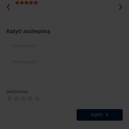
Rašyti atsiliepimą
Įvertinimas
SIŲSTI