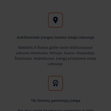
Aukštuminės įrangos nuoma visoje Lietuvoje
Bokštelis.lt filialus galite rasite didžiuosiuose
Lietuvos miestuose: Vilniuje, Kaune, Klaipėdoje,
Šiauliuose, Mažeikiuose. Įrangą pristatome visoje
Lietuvoje.
Tik žinomų gamintojų įranga
Pas mus rasite žinomiausių gamintojų ir laiko