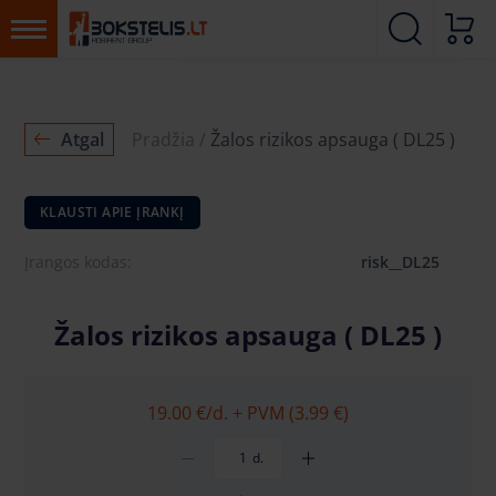
Atgal
Pradžia
Žalos rizikos apsauga ( DL25 )
KLAUSTI APIE ĮRANKĮ
Įrangos kodas:
risk__DL25
Žalos rizikos apsauga ( DL25 )
19.00 €
/d. + PVM (3.99 €)
d.