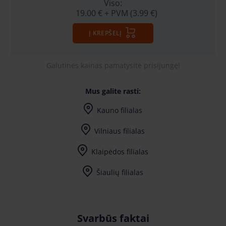
Viso:
19.00 €
+ PVM (3.99 €)
Į KREPŠELĮ
Galutines kainas pamatysite prisijungę!
Mus galite rasti:
Kauno filialas
Vilniaus filialas
Klaipėdos filialas
Šiaulių filialas
Svarbūs faktai