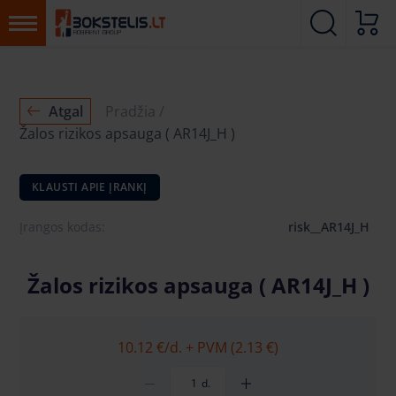
Atgal
Pradžia
Žalos rizikos apsauga ( AR14J_H )
KLAUSTI APIE ĮRANKĮ
Įrangos kodas:
risk__AR14J_H
Žalos rizikos apsauga ( AR14J_H )
10.12 €
/d. + PVM (2.13 €)
d.