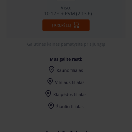
Viso:
10.12 €
+ PVM (2.13 €)
Į KREPŠELĮ
Galutines kainas pamatysite prisijungę!
Mus galite rasti:
Kauno filialas
Vilniaus filialas
Klaipėdos filialas
Šiaulių filialas