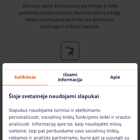
Pas mus rasite žinomiausių gamintojų ir laiko
patikrintą aukštuminiams darbams skirtą įrangą.
Mūsų nuomojama technika yra techniškai
tvarkinga ir tinkami naudoti.
Platus įrangos pasirinkimas
Išsami
Sutikimas
Apie
informacija
Pas mus rasite visą aukštuminiams darbams
reikalingą techniką. Nuomojame įrangą tiek
Šioje svetainėje naudojami slapukai
fiziniams, tiek juridiniams asmenims.
Slapukus naudojame turiniui ir skelbimams
personalizuoti, socialinių tinklų funkcijoms teikti ir srautui
analizuoti. Informaciją apie tai, kaip naudojatės mūsų
DAŽNIAUSIAI UŽDUODAMI KLAUSIMAI
svetaine, taip pat perduodame savo socialinių tinklų,
reklamos ir analizės partneriams, kurie gali ją sujungti su