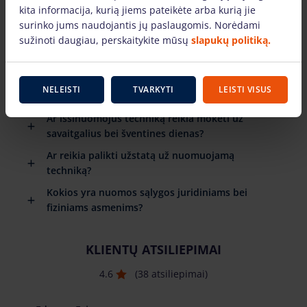
kita informacija, kurią jiems pateikėte arba kurią jie
Ar yra pateikiamos detalios instrukcijos kaip
surinko jums naudojantis jų paslaugomis. Norėdami
naudotis nuomojama technika?
sužinoti daugiau, perskaitykite mūsų
slapukų politiką.
Kada reikia grąžinti nuomojamą techniką?
Kas nutinka jei sugenda technika ją
NELEISTI
TVARKYTI
LEISTI VISUS
išsinuomojus?
Ar išsinuomojus techniką reikia mokėti už
savaitgalius bei šventines dienas?
Ar reikia palikti užstatą už nuomuojamą
techniką?
Kokios yra nuomos sąlygos juridiniams bei
fiziniams asmenims?
KLIENTŲ ATSILIEPIMAI
4.6
(38 atsiliepimai)