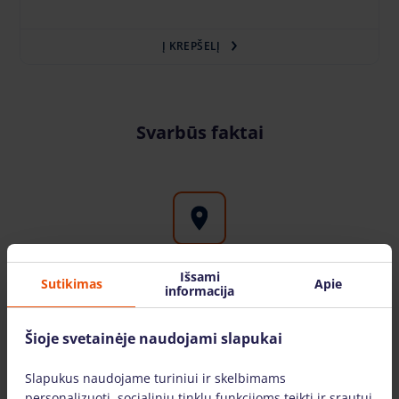
Į KREPŠELĮ
Svarbūs faktai
Išsami
Aukštuminės įrangos nuoma visoje Lietuvoje
Sutikimas
Apie
informacija
Bokštelis.lt filialus galite rasite didžiuosiuose
Lietuvos miestuose: Vilniuje, Kaune, Klaipėdoje,
Šioje svetainėje naudojami slapukai
Šiauliuose, Mažeikiuose. Įrangą pristatome visoje
Lietuvoje.
Slapukus naudojame turiniui ir skelbimams
personalizuoti, socialinių tinklų funkcijoms teikti ir srautui