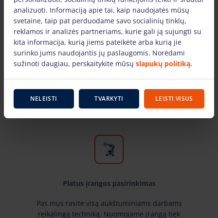
analizuoti. Informaciją apie tai, kaip naudojatės mūsų
svetaine, taip pat perduodame savo socialinių tinklų,
reklamos ir analizės partneriams, kurie gali ją sujungti su
kita informacija, kurią jiems pateikėte arba kurią jie
surinko jums naudojantis jų paslaugomis. Norėdami
Tik žinomų gamintojų įranga
sužinoti daugiau, perskaitykite mūsų
slapukų politiką.
Pas mus rasite žinomiausių gamintojų ir laiko
patikrintą aukštuminiams darbams skirtą įrangą.
NELEISTI
TVARKYTI
LEISTI VISUS
Mūsų nuomojama technika yra techniškai
tvarkinga ir tinkami naudoti.
Platus įrangos pasirinkimas
Pas mus rasite visą aukštuminiams darbams
reikalingą techniką. Nuomojame įrangą tiek