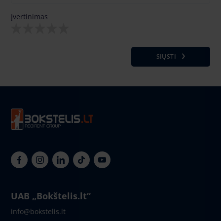
Įvertinimas
SIŲSTI
UAB „Bokštelis.lt“
info@bokstelis.lt