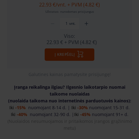
22.93 €
/vnt. + PVM (4.82 €)
Užstatas: nurodomas prisijungus
vnt.
Viso:
22.93 €
+ PVM (4.82 €)
Į KREPŠELĮ
Galutines kainas pamatysite prisijungę!
Įranga reikalinga ilgiau? Ilgesnio laikotarpio nuomai
taikome nuolaidas
(nuolaida taikoma nuo internetinės parduotuvės kainos):
Iki
-15%
nuomojant 8-14 d. |
Iki
-30%
nuomojant 15-31 d.
Iki
-40%
nuomojant 32-90 d. |
Iki
-45%
nuomojant 91+ d.
(
Nuolaidos nesumuojamos ir pritaikomos įrangos grąžinimo
metu)