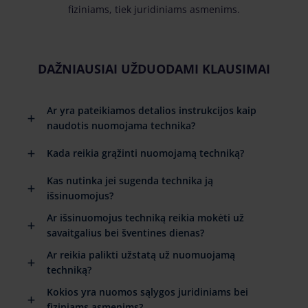
fiziniams, tiek juridiniams asmenims.
DAŽNIAUSIAI UŽDUODAMI KLAUSIMAI
Ar yra pateikiamos detalios instrukcijos kaip
naudotis nuomojama technika?
Kada reikia grąžinti nuomojamą techniką?
Kas nutinka jei sugenda technika ją
išsinuomojus?
Ar išsinuomojus techniką reikia mokėti už
savaitgalius bei šventines dienas?
Ar reikia palikti užstatą už nuomuojamą
techniką?
Kokios yra nuomos sąlygos juridiniams bei
fiziniams asmenims?