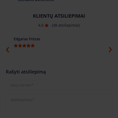
KLIENTŲ ATSILIEPIMAI
4.6
(38 atsiliepimai)
Edgaras Frėzas
Ilja G
Rašyti atsiliepimą