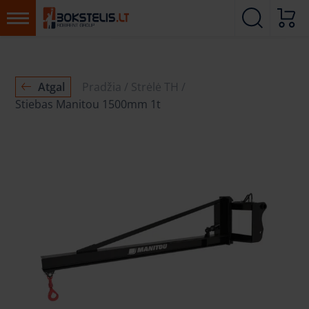
Atgal
Pradžia
Strėlė TH
Stiebas Manitou 1500mm 1t