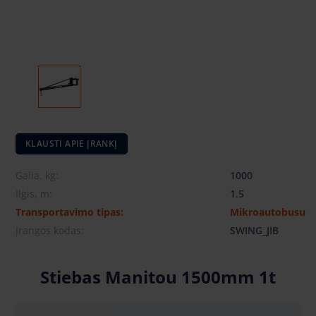
KLAUSTI APIE ĮRANKĮ
Galia, kg:
1000
Ilgis, m:
1.5
Transportavimo tipas:
Mikroautobusu
Įrangos kodas:
SWING_JIB
Stiebas Manitou 1500mm 1t