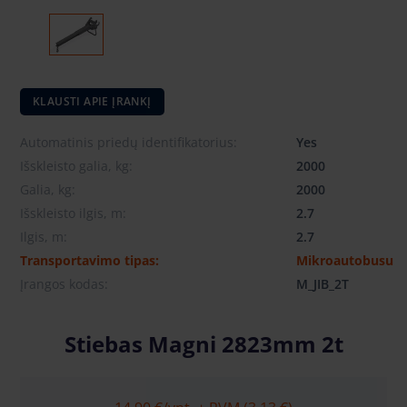
KLAUSTI APIE ĮRANKĮ
Automatinis priedų identifikatorius:
Yes
Išskleisto galia, kg:
2000
Galia, kg:
2000
Išskleisto ilgis, m:
2.7
Ilgis, m:
2.7
Transportavimo tipas:
Mikroautobusu
Įrangos kodas:
M_JIB_2T
Stiebas Magni 2823mm 2t