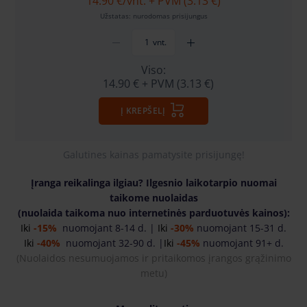
14.90 €
/vnt. + PVM (3.13 €)
Užstatas: nurodomas prisijungus
vnt.
Viso:
14.90 €
+ PVM (3.13 €)
Į KREPŠELĮ
Galutines kainas pamatysite prisijungę!
Įranga reikalinga ilgiau? Ilgesnio laikotarpio nuomai
taikome nuolaidas
(nuolaida taikoma nuo internetinės parduotuvės kainos):
Iki
-15%
nuomojant 8-14 d. |
Iki
-30%
nuomojant 15-31 d.
Iki
-40%
nuomojant 32-90 d. |
Iki
-45%
nuomojant 91+ d.
(
Nuolaidos nesumuojamos ir pritaikomos įrangos grąžinimo
metu)