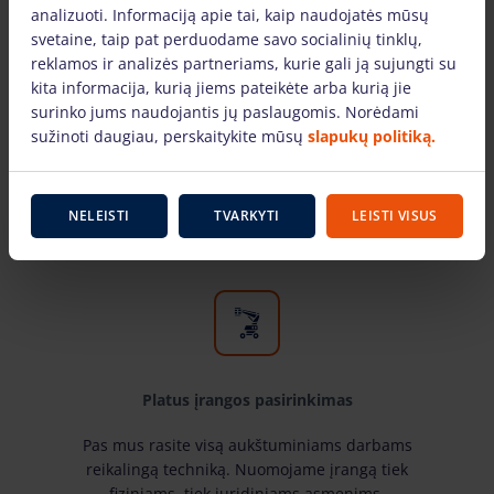
analizuoti. Informaciją apie tai, kaip naudojatės mūsų
svetaine, taip pat perduodame savo socialinių tinklų,
reklamos ir analizės partneriams, kurie gali ją sujungti su
kita informacija, kurią jiems pateikėte arba kurią jie
surinko jums naudojantis jų paslaugomis. Norėdami
Tik žinomų gamintojų įranga
sužinoti daugiau, perskaitykite mūsų
slapukų politiką.
Pas mus rasite žinomiausių gamintojų ir laiko
patikrintą aukštuminiams darbams skirtą įrangą.
Mūsų nuomojama technika yra techniškai
NELEISTI
TVARKYTI
LEISTI VISUS
tvarkinga ir tinkami naudoti.
Platus įrangos pasirinkimas
Pas mus rasite visą aukštuminiams darbams
reikalingą techniką. Nuomojame įrangą tiek
fiziniams, tiek juridiniams asmenims.