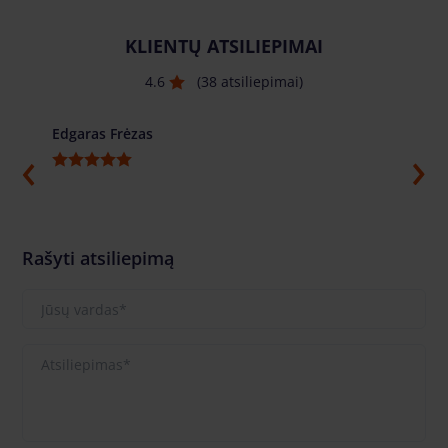
KLIENTŲ ATSILIEPIMAI
4.6
(38 atsiliepimai)
Edgaras Frėzas
Ilja G
Rašyti atsiliepimą