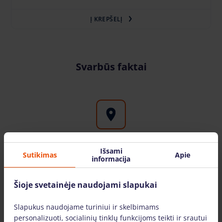
Į KREPŠELĮ
Svarbūs faktai
Aukštuminės įrangos nuoma visoje Lietuvoje
Išsami
Sutikimas
Apie
informacija
Bokštelis.lt filialus galite rasite didžiuosiuose
Lietuvos miestuose: Vilniuje, Kaune, Klaipėdoje,
Šioje svetainėje naudojami slapukai
Šiauliuose, Mažeikiuose. Įrangą pristatome visoje
Lietuvoje.
Slapukus naudojame turiniui ir skelbimams
personalizuoti, socialinių tinklų funkcijoms teikti ir srautui