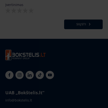
Įvertinimas
SIŲSTI
UAB „Bokštelis.lt“
info@bokstelis.lt