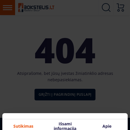
404
Atsiprašome, bet jūsų įvestas žiniatinklio adresas
nebepasiekiamas.
GRĮŽTI Į PAGRINDINĮ PUSLAPĮ
Išsami
Sutikimas
Apie
informacija