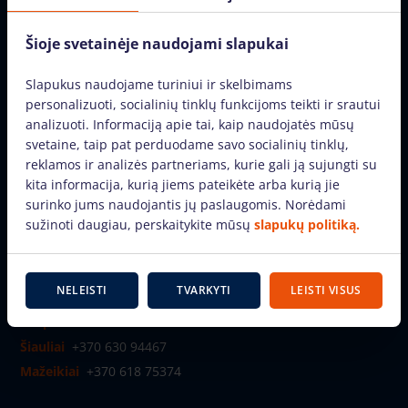
Šioje svetainėje naudojami slapukai
Slapukus naudojame turiniui ir skelbimams
personalizuoti, socialinių tinklų funkcijoms teikti ir srautui
analizuoti. Informaciją apie tai, kaip naudojatės mūsų
svetaine, taip pat perduodame savo socialinių tinklų,
UAB „Bokštelis.lt“
reklamos ir analizės partneriams, kurie gali ją sujungti su
kita informacija, kurią jiems pateikėte arba kurią jie
info@bokstelis.lt
surinko jums naudojantis jų paslaugomis. Norėdami
sužinoti daugiau, perskaitykite mūsų
slapukų politiką.
Susisiekime
Kaunas
+370 612 23057
NELEISTI
TVARKYTI
LEISTI VISUS
Vilnius
+370 612 23057
Klaipėda
+370 630 94467
Šiauliai
+370 630 94467
Mažeikiai
+370 618 75374