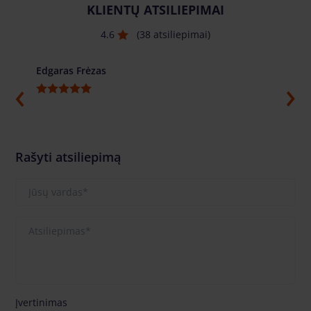
KLIENTŲ ATSILIEPIMAI
4.6
(38 atsiliepimai)
Edgaras Frėzas
Ilja G
Rašyti atsiliepimą
Įvertinimas