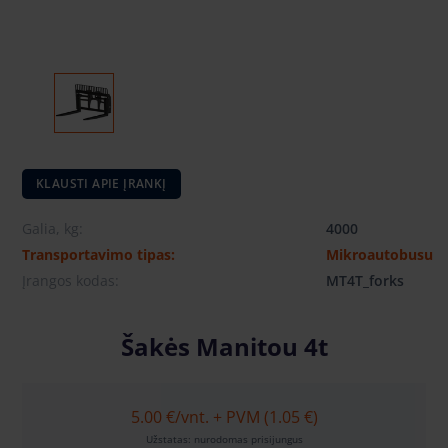
KLAUSTI APIE ĮRANKĮ
Galia, kg:
4000
Transportavimo tipas:
Mikroautobusu
Įrangos kodas:
MT4T_forks
Šakės Manitou 4t
5.00 €
/vnt. + PVM (1.05 €)
Užstatas: nurodomas prisijungus