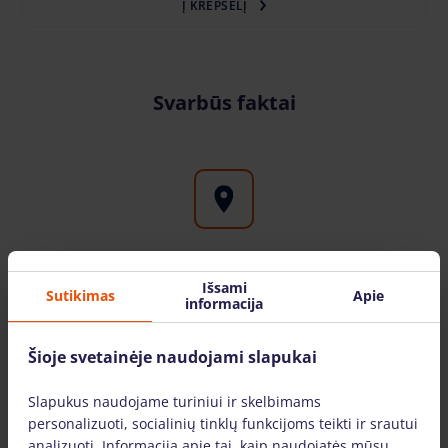
Į KREPŠELĮ
Svarbūs faktai
Aukštuminės įrangos nuoma visoje Lietuvoje
Išsami
Sutikimas
Apie
informacija
Bokštelis.lt filialus galite rasite didžiuosiuose
Lietuvos miestuose: Vilniuje, Kaune, Klaipėdoje,
Šiauliuose, Mažeikiuose. Įrangą pristatome visoje
Šioje svetainėje naudojami slapukai
Lietuvoje.
Slapukus naudojame turiniui ir skelbimams
personalizuoti, socialinių tinklų funkcijoms teikti ir srautui
analizuoti. Informaciją apie tai, kaip naudojatės mūsų