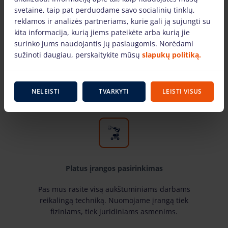
svetaine, taip pat perduodame savo socialinių tinklų,
reklamos ir analizės partneriams, kurie gali ją sujungti su
kita informacija, kurią jiems pateikėte arba kurią jie
Tik žinomų gamintojų įranga
surinko jums naudojantis jų paslaugomis. Norėdami
sužinoti daugiau, perskaitykite mūsų
slapukų politiką.
Pas mus rasite žinomiausių gamintojų ir laiko
patikrintą aukštuminiams darbams skirtą įrangą.
Mūsų nuomojama technika yra techniškai
NELEISTI
TVARKYTI
LEISTI VISUS
tvarkinga ir tinkami naudoti.
Platus įrangos pasirinkimas
Pas mus rasite visą aukštuminiams darbams
reikalingą techniką. Nuomojame įrangą tiek
fiziniams, tiek juridiniams asmenims.