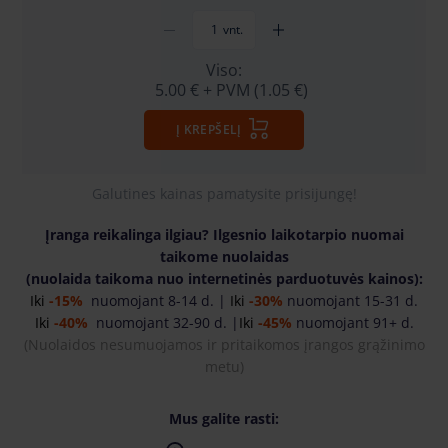
vnt.
Viso:
5.00 €
+ PVM (1.05 €)
Į KREPŠELĮ
Galutines kainas pamatysite prisijungę!
Įranga reikalinga ilgiau? Ilgesnio laikotarpio nuomai
taikome nuolaidas
(nuolaida taikoma nuo internetinės parduotuvės kainos):
Iki
-15%
nuomojant 8-14 d. |
Iki
-30%
nuomojant 15-31 d.
Iki
-40%
nuomojant 32-90 d. |
Iki
-45%
nuomojant 91+ d.
(
Nuolaidos nesumuojamos ir pritaikomos įrangos grąžinimo
metu)
Mus galite rasti: