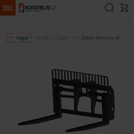
Atgal
Pradžia
Šakės TH
Šakės Manitou 4t