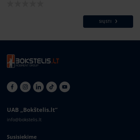
SIŲSTI
UAB „Bokštelis.lt“
info@bokstelis.lt
Susisiekime