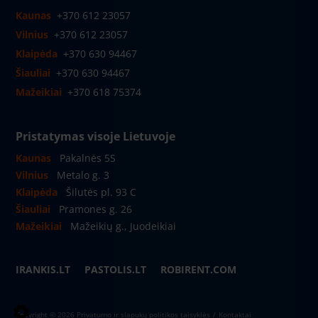
Kaunas
+370 612 23057
Vilnius
+370 612 23057
Klaipėda
+370 630 94467
Šiauliai
+370 630 94467
Mažeikiai
+370 618 75374
Pristatymas visoje Lietuvoje
Kaunas
Pakalnės 5S
Vilnius
Metalo g. 3
Klaipėda
Šilutės pl. 93 C
Šiauliai
Pramones g. 26
Mažeikiai
Mažeikių g., Juodeikiai
IRANKIS.LT
PASTOLIS.LT
ROBIRENT.COM
Copyright © 2026
Privatumo ir slapukų politikos taisyklės
Kontaktai