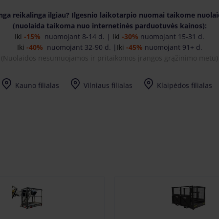
nga reikalinga ilgiau? Ilgesnio laikotarpio nuomai taikome nuola
(nuolaida taikoma nuo internetinės parduotuvės kainos):
Iki
-15%
nuomojant 8-14 d. |
Iki
-30%
nuomojant 15-31 d.
Iki
-40%
nuomojant 32-90 d. |
Iki
-45%
nuomojant 91+ d.
(
Nuolaidos nesumuojamos ir pritaikomos įrangos grąžinimo metu)
Kauno filialas
Vilniaus filialas
Klaipėdos filialas