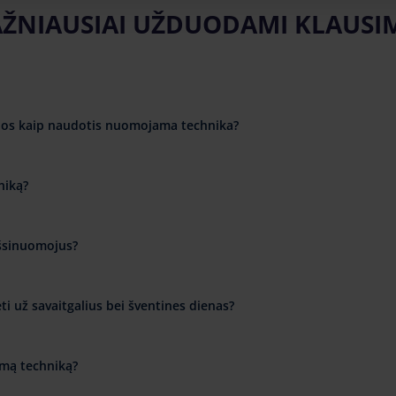
ŽNIAUSIAI UŽDUODAMI KLAUSI
cijos kaip naudotis nuomojama technika?
niką?
išsinuomojus?
i už savaitgalius bei šventines dienas?
amą techniką?