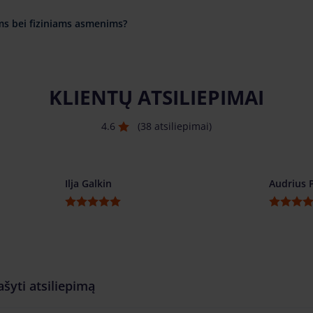
ms bei fiziniams asmenims?
KLIENTŲ ATSILIEPIMAI
4.6
(38 atsiliepimai)
Ilja Galkin
Audrius 
ašyti atsiliepimą