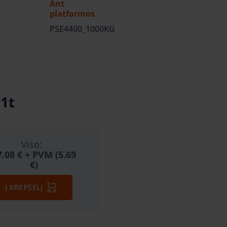
Ant
platformos
PSE4400_1000KG
1t
Viso:
7.08 €
+ PVM (5.69
€)
Į KREPŠELĮ