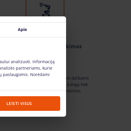
Apie
Platus įrangos pasirinkimas
autui analizuoti. Informaciją
analizės partneriams, kurie
s jų paslaugomis. Norėdami
Pas mus rasite visą aukštuminiams darbams
reikalingą techniką. Nuomojame įrangą tiek
fiziniams, tiek juridiniams asmenims.
LEISTI VISUS