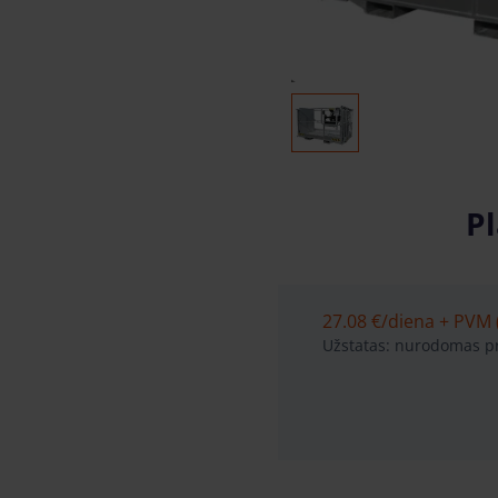
P
27.08 €
/diena + PVM (
Užstatas: nurodomas pr