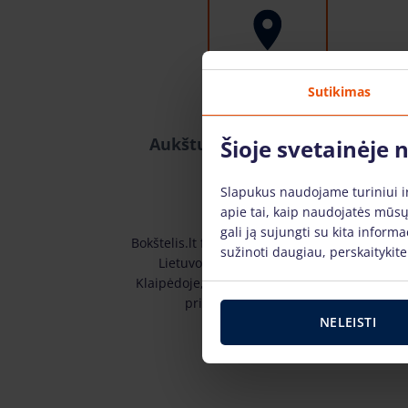
Sutikimas
Aukštuminės įrangos nuoma
Šioje svetainėje
visoje Lietuvoje
Slapukus naudojame turiniui ir 
apie tai, kaip naudojatės mūsų
gali ją sujungti su kita inform
Bokštelis.lt filialus galite rasite didžiuosiuose
sužinoti daugiau, perskaitykit
Lietuvos miestuose: Vilniuje, Kaune,
Klaipėdoje, Šiauliuose, Mažeikiuose. Įrangą
pristatome visoje Lietuvoje.
NELEISTI