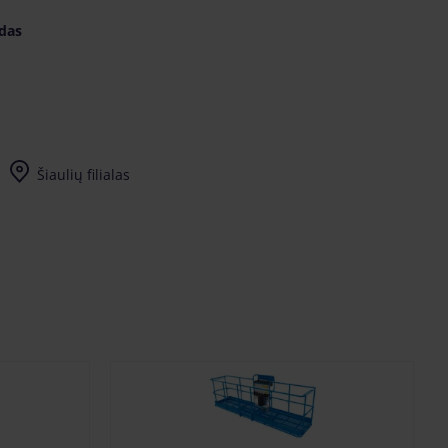
idas
Šiaulių filialas