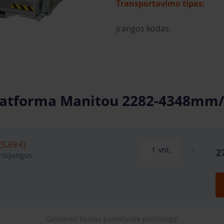
Transportavimo tipas:
Įrangos kodas:
latforma Manitou 2282-4348mm/
5.69 €)
vnt.
2
isijungus
Galutines kainas pamatysite prisijungę!