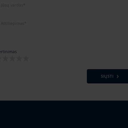
ertinimas
SIŲSTI