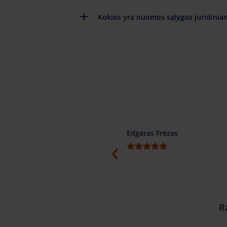
Kokios yra nuomos sąlygos juridinia
ino
Edgaras Frėzas
ti, konkretūs ir žodžio žmonės.
menduojame.
R