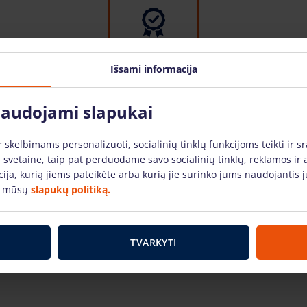
Išsami informacija
Tik žinomų gamintojų įranga
 naudojami slapukai
skelbimams personalizuoti, socialinių tinklų funkcijoms teikti ir sr
 svetaine, taip pat perduodame savo socialinių tinklų, reklamos ir 
acija, kurią jiems pateikėte arba kurią jie surinko jums naudojanti
Pas mus rasite žinomiausių gamintojų ir
e mūsų
slapukų politiką.
laiko patikrintą aukštuminiams darbams
skirtą įrangą. Mūsų nuomojama technika yra
techniškai tvarkinga ir tinkami naudoti.
TVARKYTI