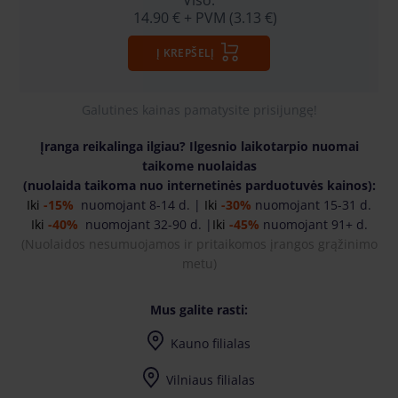
Viso:
14.90 €
+ PVM (3.13 €)
Į KREPŠELĮ
Galutines kainas pamatysite prisijungę!
Įranga reikalinga ilgiau? Ilgesnio laikotarpio nuomai
taikome nuolaidas
(nuolaida taikoma nuo internetinės parduotuvės kainos):
Iki
-15%
nuomojant 8-14 d. |
Iki
-30%
nuomojant 15-31 d.
Iki
-40%
nuomojant 32-90 d. |
Iki
-45%
nuomojant 91+ d.
(
Nuolaidos nesumuojamos ir pritaikomos įrangos grąžinimo
metu)
Mus galite rasti:
Kauno filialas
Vilniaus filialas