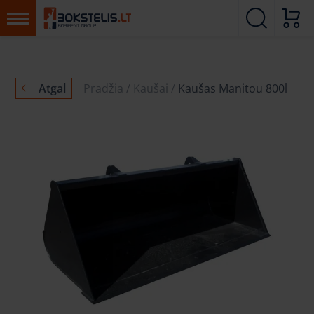
Atgal
Pradžia
Kaušai
Kaušas Manitou 800l