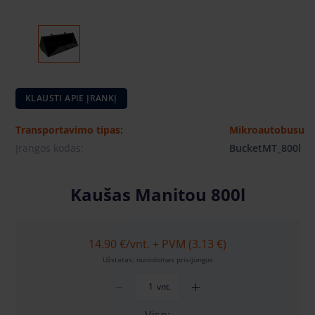
KLAUSTI APIE ĮRANKĮ
Transportavimo tipas:
Mikroautobusu
Įrangos kodas:
BucketMT_800l
Kaušas Manitou 800l
14.90 €
/vnt. + PVM (3.13 €)
Užstatas: nurodomas prisijungus
vnt.