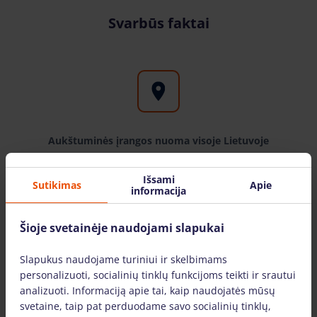
Svarbūs faktai
Aukštuminės įrangos nuoma visoje Lietuvoje
Bokštelis.lt filialus galite rasite didžiuosiuose
Išsami
Sutikimas
Apie
Lietuvos miestuose: Vilniuje, Kaune, Klaipėdoje,
informacija
Šiauliuose, Mažeikiuose. Įrangą pristatome visoje
Lietuvoje.
Šioje svetainėje naudojami slapukai
Slapukus naudojame turiniui ir skelbimams
personalizuoti, socialinių tinklų funkcijoms teikti ir srautui
analizuoti. Informaciją apie tai, kaip naudojatės mūsų
svetaine, taip pat perduodame savo socialinių tinklų,