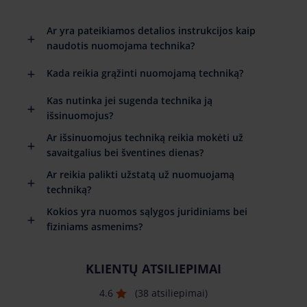
Ar yra pateikiamos detalios instrukcijos kaip
naudotis nuomojama technika?
Kada reikia grąžinti nuomojamą techniką?
Kas nutinka jei sugenda technika ją
išsinuomojus?
Ar išsinuomojus techniką reikia mokėti už
savaitgalius bei šventines dienas?
Ar reikia palikti užstatą už nuomuojamą
techniką?
Kokios yra nuomos sąlygos juridiniams bei
fiziniams asmenims?
KLIENTŲ ATSILIEPIMAI
4.6
(38 atsiliepimai)