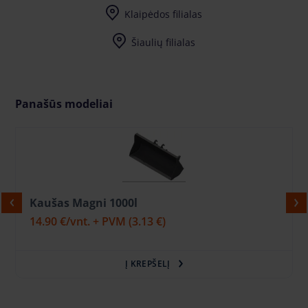
Klaipėdos filialas
Šiaulių filialas
Panašūs modeliai
Kaušas Magni 1000l
14.90 €
/vnt. + PVM
(3.13 €)
Į KREPŠELĮ