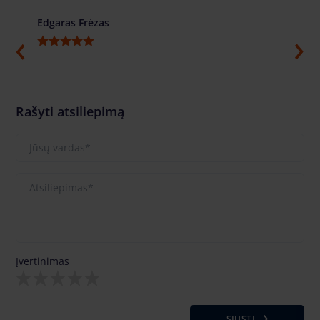
Edgaras Frėzas
Ilja G
Rašyti atsiliepimą
Įvertinimas
SIŲSTI