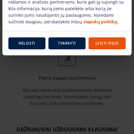
Tik žinomų gamintojų įranga
reklamos ir analizės partneriams, kurie gali ją sujungti su
kita informacija, kurią jiems pateikėte arba kurią jie
Pas mus rasite žinomiausių gamintojų ir laiko
surinko jums naudojantis jų paslaugomis. Norėdami
patikrintą aukštuminiams darbams skirtą įrangą.
sužinoti daugiau, perskaitykite mūsų
slapukų politiką.
Mūsų nuomojama technika yra techniškai
tvarkinga ir tinkami naudoti.
NELEISTI
TVARKYTI
LEISTI VISUS
Platus įrangos pasirinkimas
Pas mus rasite visą aukštuminiams darbams
reikalingą techniką. Nuomojame įrangą tiek
fiziniams, tiek juridiniams asmenims.
DAŽNIAUSIAI UŽDUODAMI KLAUSIMAI