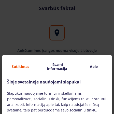
Svarbūs faktai
Aukštuminės įrangos nuoma visoje Lietuvoje
Bokštelis.lt filialus galite rasite didžiuosiuose
Išsami
Sutikimas
Apie
Lietuvos miestuose: Vilniuje, Kaune, Klaipėdoje,
informacija
Šiauliuose, Mažeikiuose. Įrangą pristatome visoje
Lietuvoje.
Šioje svetainėje naudojami slapukai
Slapukus naudojame turiniui ir skelbimams
personalizuoti, socialinių tinklų funkcijoms teikti ir srautui
analizuoti. Informaciją apie tai, kaip naudojatės mūsų
svetaine, taip pat perduodame savo socialinių tinklų,