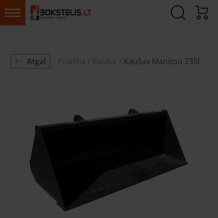
Atgal
Pradžia
Kaušai
Kaušas Manitou 735l