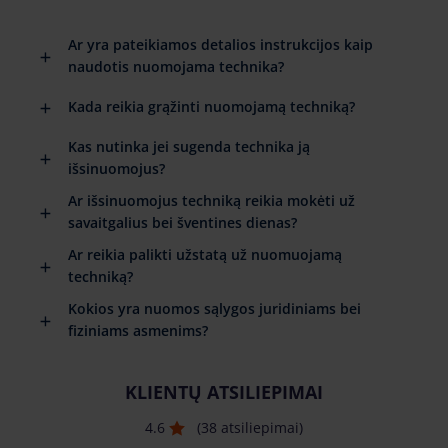
Ar yra pateikiamos detalios instrukcijos kaip
naudotis nuomojama technika?
Kada reikia grąžinti nuomojamą techniką?
Kas nutinka jei sugenda technika ją
išsinuomojus?
Ar išsinuomojus techniką reikia mokėti už
savaitgalius bei šventines dienas?
Ar reikia palikti užstatą už nuomuojamą
techniką?
Kokios yra nuomos sąlygos juridiniams bei
fiziniams asmenims?
KLIENTŲ ATSILIEPIMAI
4.6
(38 atsiliepimai)