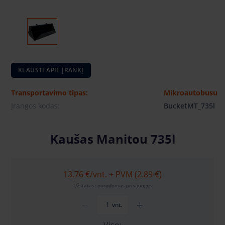
KLAUSTI APIE ĮRANKĮ
Transportavimo tipas:
Mikroautobusu
Įrangos kodas:
BucketMT_735l
Kaušas Manitou 735l
13.76 €
/vnt. + PVM (2.89 €)
Užstatas: nurodomas prisijungus
vnt.