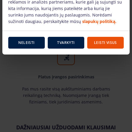
Tik žinomų gamintojų įranga
reklamos ir analizės partneriams, kurie gali ją sujungti su
kita informacija, kurią jiems pateikėte arba kurią jie
Pas mus rasite žinomiausių gamintojų ir laiko
surinko jums naudojantis jų paslaugomis. Norėdami
patikrintą aukštuminiams darbams skirtą įrangą.
sužinoti daugiau, perskaitykite mūsų
slapukų politiką.
Mūsų nuomojama technika yra techniškai
tvarkinga ir tinkami naudoti.
NELEISTI
TVARKYTI
LEISTI VISUS
Platus įrangos pasirinkimas
Pas mus rasite visą aukštuminiams darbams
reikalingą techniką. Nuomojame įrangą tiek
fiziniams, tiek juridiniams asmenims.
DAŽNIAUSIAI UŽDUODAMI KLAUSIMAI