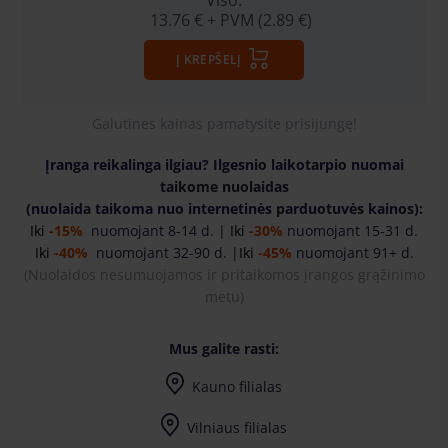
Viso:
13.76 €
+ PVM (2.89 €)
Į KREPŠELĮ
Galutines kainas pamatysite prisijungę!
Įranga reikalinga ilgiau? Ilgesnio laikotarpio nuomai
taikome nuolaidas
(nuolaida taikoma nuo internetinės parduotuvės kainos):
Iki
-15%
nuomojant 8-14 d. |
Iki
-30%
nuomojant 15-31 d.
Iki
-40%
nuomojant 32-90 d. |
Iki
-45%
nuomojant 91+ d.
(
Nuolaidos nesumuojamos ir pritaikomos įrangos grąžinimo
metu)
Mus galite rasti:
Kauno filialas
Vilniaus filialas