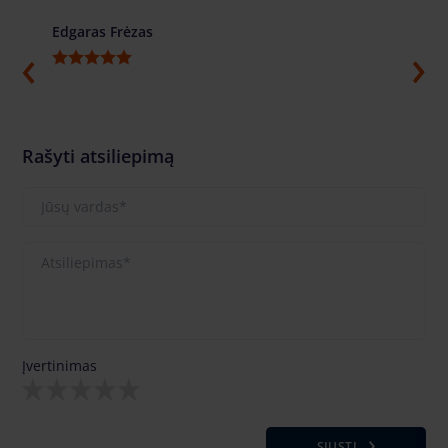
Edgaras Frėzas
Ilja G
Rašyti atsiliepimą
Įvertinimas
SIŲSTI