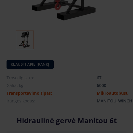
KLAUSTI APIE ĮRANKĮ
Troso ilgis, m:
67
Galia, kg:
6000
Transportavimo tipas:
Mikroautobusu
Įrangos kodas:
MANITOU_WINCH
Hidraulinė gervė Manitou 6t