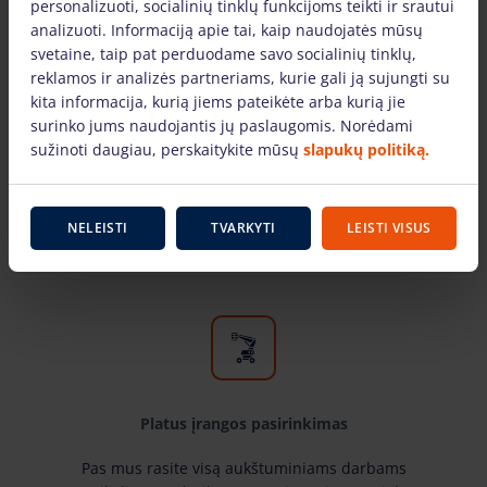
personalizuoti, socialinių tinklų funkcijoms teikti ir srautui
analizuoti. Informaciją apie tai, kaip naudojatės mūsų
svetaine, taip pat perduodame savo socialinių tinklų,
reklamos ir analizės partneriams, kurie gali ją sujungti su
kita informacija, kurią jiems pateikėte arba kurią jie
surinko jums naudojantis jų paslaugomis. Norėdami
Tik žinomų gamintojų įranga
sužinoti daugiau, perskaitykite mūsų
slapukų politiką.
Pas mus rasite žinomiausių gamintojų ir laiko
patikrintą aukštuminiams darbams skirtą įrangą.
NELEISTI
TVARKYTI
LEISTI VISUS
Mūsų nuomojama technika yra techniškai
tvarkinga ir tinkami naudoti.
Platus įrangos pasirinkimas
Pas mus rasite visą aukštuminiams darbams