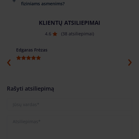
fiziniams asmenims?
KLIENTŲ ATSILIEPIMAI
4.6
(38 atsiliepimai)
Edgaras Frėzas
Ilja G
Rašyti atsiliepimą