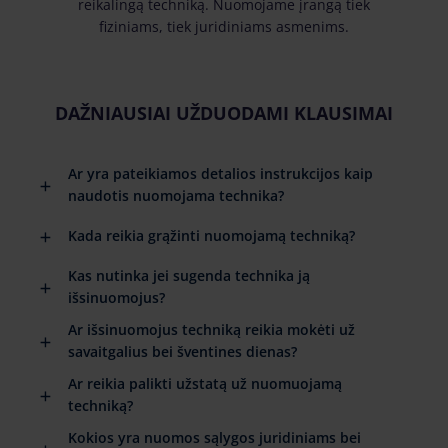
reikalingą techniką. Nuomojame įrangą tiek
fiziniams, tiek juridiniams asmenims.
DAŽNIAUSIAI UŽDUODAMI KLAUSIMAI
Ar yra pateikiamos detalios instrukcijos kaip
naudotis nuomojama technika?
Kada reikia grąžinti nuomojamą techniką?
Kas nutinka jei sugenda technika ją
išsinuomojus?
Ar išsinuomojus techniką reikia mokėti už
savaitgalius bei šventines dienas?
Ar reikia palikti užstatą už nuomuojamą
techniką?
Kokios yra nuomos sąlygos juridiniams bei