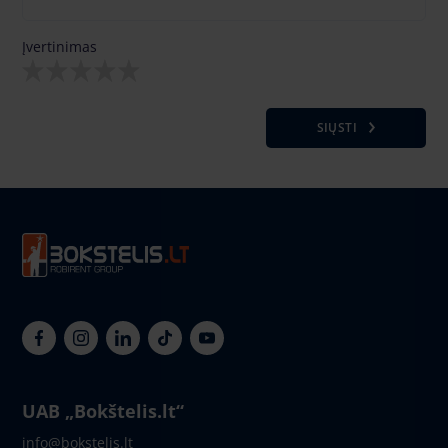
Įvertinimas
SIŲSTI
UAB „Bokštelis.lt“
info@bokstelis.lt