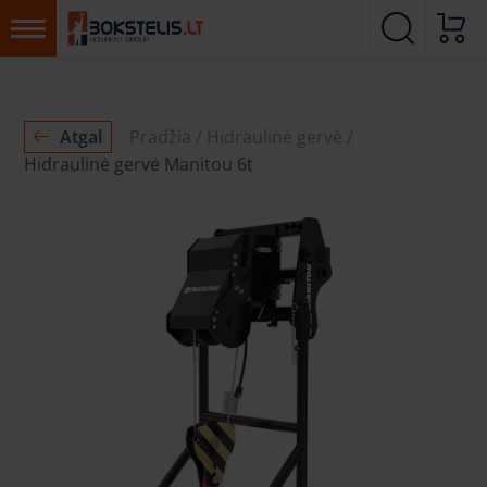
Atgal
Pradžia
Hidraulinė gervė
Hidraulinė gervė Manitou 6t