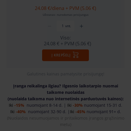
24.08 €
/diena + PVM (5.06 €)
Užstatas: nurodomas prisijungus
vnt.
Viso:
24.08 €
+ PVM (5.06 €)
Į KREPŠELĮ
Galutines kainas pamatysite prisijungę!
Įranga reikalinga ilgiau? Ilgesnio laikotarpio nuomai
taikome nuolaidas
(nuolaida taikoma nuo internetinės parduotuvės kainos):
Iki
-15%
nuomojant 8-14 d. |
Iki
-30%
nuomojant 15-31 d.
Iki
-40%
nuomojant 32-90 d. |
Iki
-45%
nuomojant 91+ d.
(
Nuolaidos nesumuojamos ir pritaikomos įrangos grąžinimo
metu)