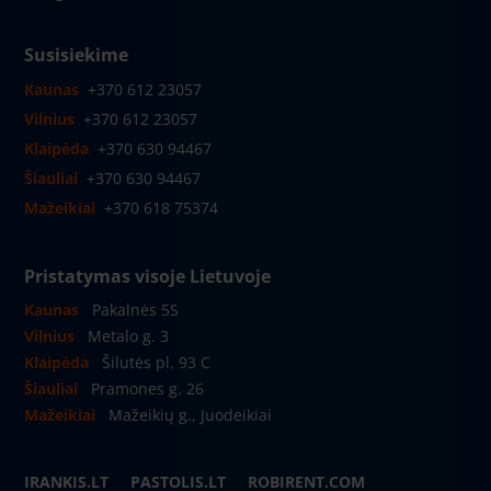
Susisiekime
Kaunas
+370 612 23057
Vilnius
+370 612 23057
Klaipėda
+370 630 94467
Šiauliai
+370 630 94467
Mažeikiai
+370 618 75374
Pristatymas visoje Lietuvoje
Kaunas
Pakalnės 5S
Vilnius
Metalo g. 3
Klaipėda
Šilutės pl. 93 C
Šiauliai
Pramones g. 26
Mažeikiai
Mažeikių g., Juodeikiai
IRANKIS.LT
PASTOLIS.LT
ROBIRENT.COM