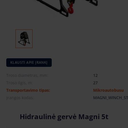
KLAUSTI APIE ĮRANKĮ
Troso diametras, mm:
12
Troso ilgis, m:
27
Transportavimo tipas:
Mikroautobusu
Įrangos kodas:
MAGNI_WINCH_5
Hidraulinė gervė Magni 5t