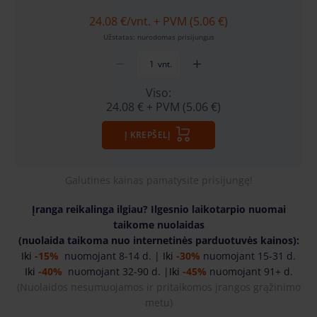
24.08 €
/vnt. + PVM (5.06 €)
Užstatas: nurodomas prisijungus
vnt.
Viso:
24.08 €
+ PVM (5.06 €)
Į KREPŠELĮ
Galutines kainas pamatysite prisijungę!
Įranga reikalinga ilgiau? Ilgesnio laikotarpio nuomai
taikome nuolaidas
(nuolaida taikoma nuo internetinės parduotuvės kainos):
Iki
-15%
nuomojant 8-14 d. |
Iki
-30%
nuomojant 15-31 d.
Iki
-40%
nuomojant 32-90 d. |
Iki
-45%
nuomojant 91+ d.
(
Nuolaidos nesumuojamos ir pritaikomos įrangos grąžinimo
metu)