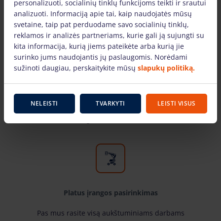
personalizuoti, socialinių tinklų funkcijoms teikti ir srautui
analizuoti. Informaciją apie tai, kaip naudojatės mūsų
svetaine, taip pat perduodame savo socialinių tinklų,
reklamos ir analizės partneriams, kurie gali ją sujungti su
kita informacija, kurią jiems pateikėte arba kurią jie
surinko jums naudojantis jų paslaugomis. Norėdami
Tik žinomų gamintojų įranga
sužinoti daugiau, perskaitykite mūsų
slapukų politiką.
Pas mus rasite žinomiausių gamintojų ir laiko
patikrintą aukštuminiams darbams skirtą įrangą.
NELEISTI
TVARKYTI
LEISTI VISUS
Mūsų nuomojama technika yra techniškai
tvarkinga ir tinkami naudoti.
Platus įrangos pasirinkimas
Pas mus rasite visą aukštuminiams darbams