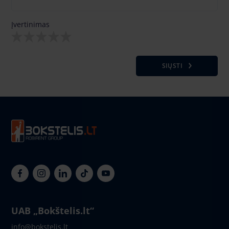
Įvertinimas
SIŲSTI
UAB „Bokštelis.lt“
info@bokstelis.lt