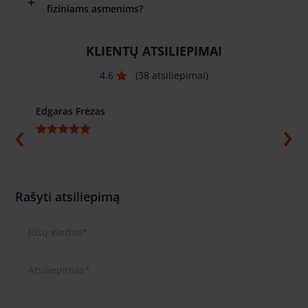
fiziniams asmenims?
KLIENTŲ ATSILIEPIMAI
4.6
(38 atsiliepimai)
Edgaras Frėzas
Ilja G
Rašyti atsiliepimą