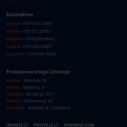
Susisiekime
Kaunas
+370 612 23057
Vilnius
+370 612 23057
Klaipėda
+370 630 94467
Šiauliai
+370 630 94467
Mažeikiai
+370 618 75374
Pristatymas visoje Lietuvoje
Kaunas
Pakalnės 5S
Vilnius
Metalo g. 3
Klaipėda
Šilutės pl. 93 C
Šiauliai
Pramones g. 26
Mažeikiai
Mažeikių g., Juodeikiai
IRANKIS.LT
PASTOLIS.LT
ROBIRENT.COM