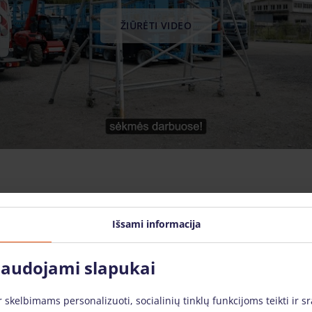
ŽIŪRĖTI VIDEO
Išsami informacija
 naudojami slapukai
skelbimams personalizuoti, socialinių tinklų funkcijoms teikti ir sr