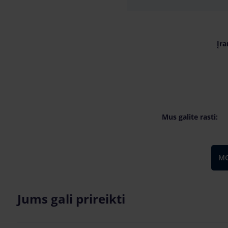
Įra
Mus galite rasti:
MO
Jums gali prireikti