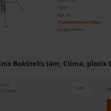
Tipas:
Ilgis, m:
Transportavimo tipas:
Įrangos kodas:
nis Bokštelis (4m, Clima, plotis 
.19 €)
vnt.
1
isijungus