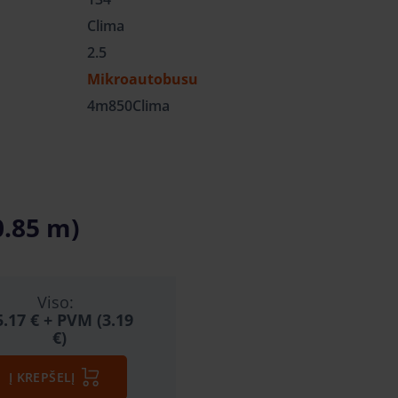
Clima
2.5
Mikroautobusu
4m850Clima
0.85 m)
Viso:
5.17 €
+ PVM (3.19
€)
Į KREPŠELĮ