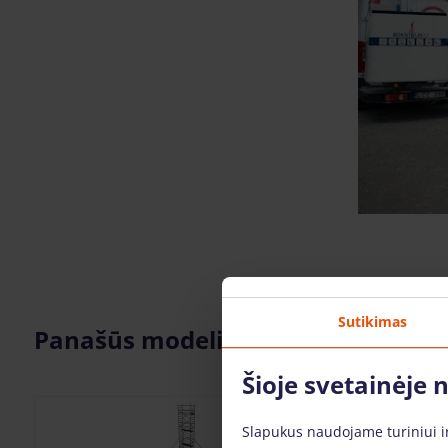
Sutikimas
Panašūs modeliai
Šioje svetainėje
Slapukus naudojame turiniui ir 