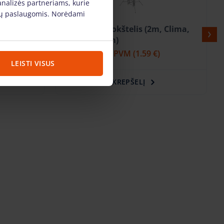
analizės partneriams, kurie
s jų paslaugomis. Norėdami
, Clima,
Aliuminis Bokštelis (2m, Clima,
plotis 0.85 m)
€)
7.58 €
/vnt. + PVM
(1.59 €)
LEISTI VISUS
Į KREPŠELĮ