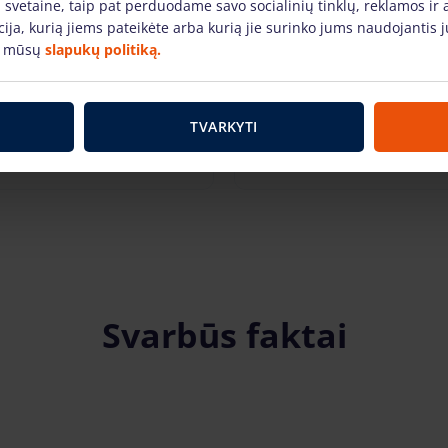
 svetaine, taip pat perduodame savo socialinių tinklų, reklamos ir 
acija, kurią jiems pateikėte arba kurią jie surinko jums naudojanti
e mūsų
slapukų politiką.
s Bokštelis (12m, Clima,
Aliuminis Bokštelis (13m
85 m)
plotis 0.85 m)
vnt. + PVM
(9.56 €)
49.31 €
/vnt. + PVM
(10.36 
TVARKYTI
Į KREPŠELĮ
Į KREPŠELĮ
Svarbūs faktai