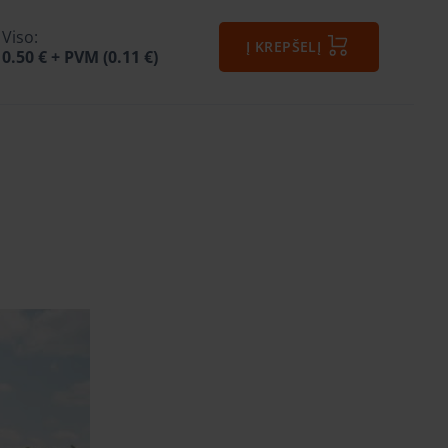
Viso:
Į KREPŠELĮ
0.50 €
+ PVM (0.11 €)