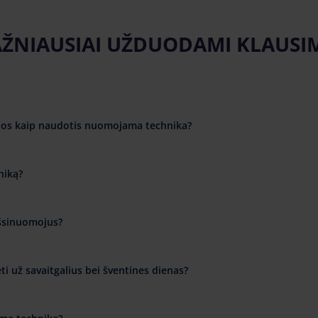
ŽNIAUSIAI UŽDUODAMI KLAUSI
cijos kaip naudotis nuomojama technika?
niką?
išsinuomojus?
i už savaitgalius bei šventines dienas?