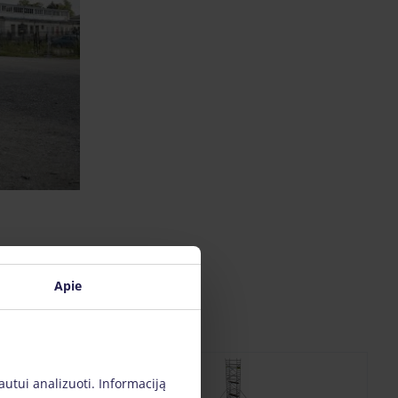
Apie
autui analizuoti. Informaciją