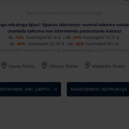
Galutines kainas pamatysite prisijungę!
nga reikalinga ilgiau? Ilgesnio laikotarpio nuomai taikome nuola
(nuolaida taikoma nuo internetinės parduotuvės kainos):
Iki
-15%
nuomojant 8-14 d. |
Iki
-30%
nuomojant 15-31 d.
Iki
-40%
nuomojant 32-90 d. |
Iki
-45%
nuomojant 91+ d.
(
Nuolaidos nesumuojamos ir pritaikomos įrangos grąžinimo metu)
Kauno filialas
Vilniaus filialas
Klaipėdos filialas
NTAVIMAS_ANT_LAIPTU
NAUDOJIMOSI_INSTRUKCIJA