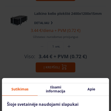
Laikino kelio plokštė 2400x1200x15mm
DETALIAU
3.44 €
/diena + PVM (0.72 €)
Užstatas: nurodomas prisijungus
vnt.
Viso:
3.44 €
+ PVM (0.72 €)
Į KREPŠELĮ
Išsami
Sutikimas
Apie
informacija
Video naudojimosi instrukcija
Šioje svetainėje naudojami slapukai