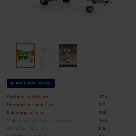
KLAUSTI APIE ĮRANKĮ
Darbinis aukštis, m:
17.1
Horizontalus siekis, m:
8.7
Keliamoji galia, kg:
200
Maksimalus platformos aukštis, m:
15.1
Platformos ilgis, m:
0.6