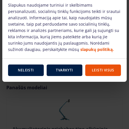
Slapukus naudojame turiniui ir skelbimams
personalizuoti, socialinių tinklų funkcijoms teikti ir srautui
analizuoti. Informaciją apie tai, kaip naudojatės mūsų
svetaine, taip pat perduodame savo socialinių tinklų,
reklamos ir analizės partneriams, kurie gali ją sujungti su
ŽIŪRĖTI VIDEO
kita informacija, kurią jiems pateikėte arba kurią jie
surinko jums naudojantis jų paslaugomis. Norėdami
sužinoti daugiau, perskaitykite mūsų
slapukų politiką.
NELEISTI
TVARKYTI
LEISTI VISUS
Panašūs modeliai
Akumuliatorinis priekabos tipo alkūninis