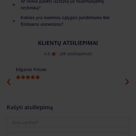
Ar reikia palikti užstatą už nuomuojamą
techniką?
Kokios yra nuomos sąlygos juridiniams bei
fiziniams asmenims?
KLIENTŲ ATSILIEPIMAI
4.6
(38 atsiliepimai)
Edgaras Frėzas
Ilja G
Rašyti atsiliepimą