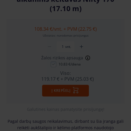
(17.10 m)
108.34 €
/vnt. + PVM (22.75 €)
Užstatas: nurodomas prisijungus
vnt.
Žalos rizikos apsauga
10.83 €/diena
Viso:
119.17 €
+ PVM (25.03 €)
Į KREPŠELĮ
Galutines kainas pamatysite prisijungę!
Pagal darbų saugos reikalavimus, dirbant su šia įranga gali
reikėti aukštalipio ir kėlimo platformos naudotojo