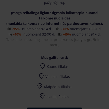
pažymėjimų.
Įranga reikalinga ilgiau? Ilgesnio laikotarpio nuomai
taikome nuolaidas
(nuolaida taikoma nuo internetinės parduotuvės kainos):
Iki
-15%
nuomojant 8-14 d. |
Iki
-30%
nuomojant 15-31 d.
Iki
-40%
nuomojant 32-90 d. |
Iki
-45%
nuomojant 91+ d.
(
Nuolaidos nesumuojamos ir pritaikomos įrangos grąžinimo
metu)
Mus galite rasti:
Kauno filialas
Vilniaus filialas
Klaipėdos filialas
Šiaulių filialas