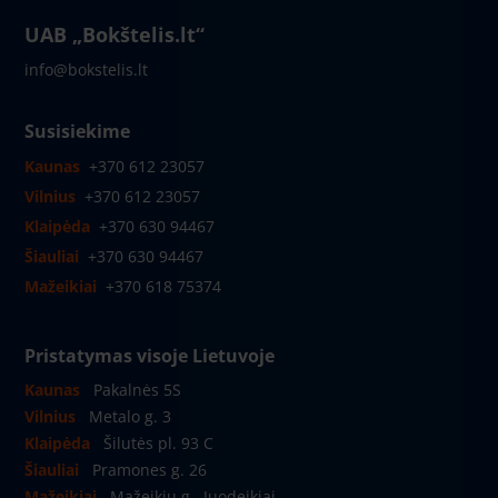
UAB „Bokštelis.lt“
info@bokstelis.lt
Susisiekime
Kaunas
+370 612 23057
Vilnius
+370 612 23057
Klaipėda
+370 630 94467
Šiauliai
+370 630 94467
Mažeikiai
+370 618 75374
Pristatymas visoje Lietuvoje
Kaunas
Pakalnės 5S
Vilnius
Metalo g. 3
Klaipėda
Šilutės pl. 93 C
Šiauliai
Pramones g. 26
Mažeikiai
Mažeikių g., Juodeikiai