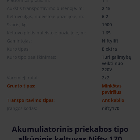
Platformos plotis, m:
1.1
Aukštis transportavimo būsenoje, m:
2.15
Keltuvo ilgis, nuleistoje pozicijoje, m:
6.2
Svoris, kg:
1900
Keltuvo plotis nuleistoje pozicijoje, m:
1.65
Gamintojas:
Niftylift
Kuro tipas:
Elektra
Kuro tipo paaiškinimas:
Turi galimybę
veikti nuo
220V
Varomieji ratai:
2x2
Grunto tipas:
Minkštas
paviršius
Transportavimo tipas:
Ant kablio
Įrangos kodas:
nifty170
Akumuliatorinis priekabos tipo
alkūninis keltuvas Nifty 170