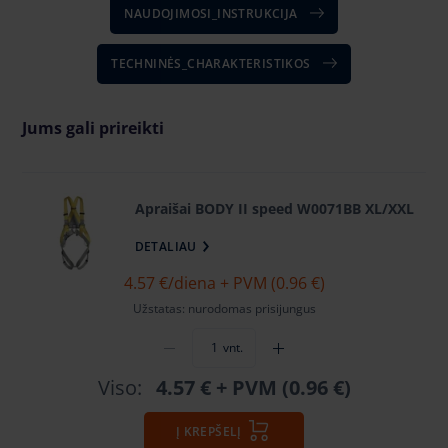
NAUDOJIMOSI_INSTRUKCIJA
TECHNINĖS_CHARAKTERISTIKOS
Jums gali prireikti
Apraišai BODY II speed W0071BB XL/XXL
DETALIAU
4.57 €
/diena + PVM (0.96 €)
Užstatas: nurodomas prisijungus
vnt.
Viso:
4.57 €
+ PVM (0.96 €)
Į KREPŠELĮ